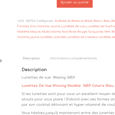
Ajouter au panier
UGS :
102724
Catégories :
Acétate
,
Acétate
,
Acétate
,
Blanc
,
Bleu
,
Bl
Formes
,
Gris
,
Homme
,
Jaune
,
Lunettes de vue
,
Lunettes de Vue 
Matière
,
Mauve
,
Multicolores
,
Noir
,
Rose
,
Rouge
,
Turquoise
,
Vert
,
Wi
homme
,
jaune
,
lunettes colorées
,
lunettes de createur
,
lunettes d
Description
Informations complémentaires
Description
Lunettes de vue Wissing 3459
Lunettes De Vue Wissing Modèle 3459 Coloris Bleu J
Si les lunettes sont pour vous un excellent moyen de
atouts pour vous plaire ! D’abord avec ses formes a
par son cocktail détonant et hyper-vitaminé de coul
Vous hésitiez jusqu’à maintenant entre des lunettes