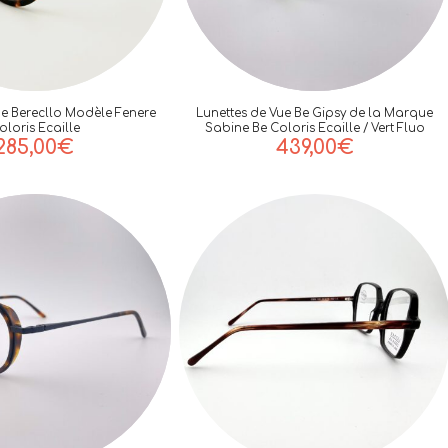
ue Berecllo Modèle Fenere
Lunettes de Vue Be Gipsy de la Marque
oloris Ecaille
Sabine Be Coloris Ecaille / Vert Fluo
285,00
€
439,00
€