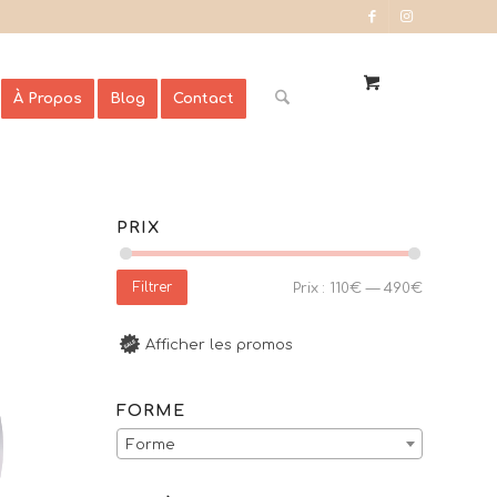
À Propos
Blog
Contact
PRIX
Filtrer
Prix :
110€
—
490€
Afficher les promos
FORME
Forme