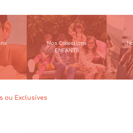
ons
Nos Collections
No
ENFANTS
es ou Exclusives