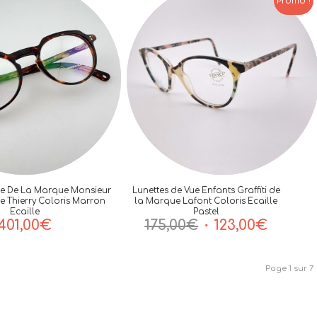
Promo !
ue De La Marque Monsieur
Lunettes de Vue Enfants Graffiti de
 Thierry Coloris Marron
la Marque Lafont Coloris Ecaille
Ecaille
Pastel
Le
Le
401,00
€
175,00
€
123,00
€
prix
prix
initial
actuel
Page 1 sur 7
était :
est :
175,00€.
123,00