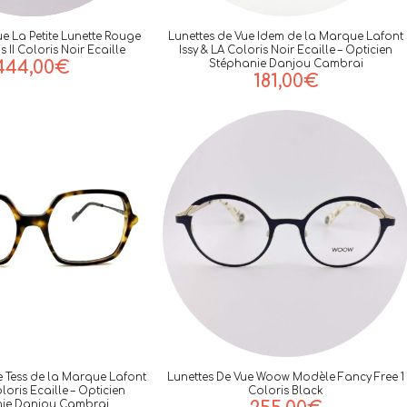
ue La Petite Lunette Rouge
Lunettes de Vue Idem de la Marque Lafont
 II Coloris Noir Ecaille
Issy & LA Coloris Noir Ecaille – Opticien
444,00
€
Stéphanie Danjou Cambrai
181,00
€
e Tess de la Marque Lafont
Lunettes De Vue Woow Modèle Fancy Free 1
oloris Ecaille – Opticien
Coloris Black
ie Danjou Cambrai