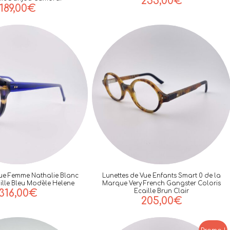
255,00
€
189,00
€
Vue Femme Nathalie Blanc
Lunettes de Vue Enfants Smart 0 de la
ille Bleu Modèle Helene
Marque Very French Gangster Coloris
316,00
€
Ecaille Brun Clair
205,00
€