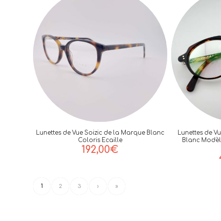
Lunettes de Vue Soizic de la Marque Blanc
Lunettes de V
Coloris Ecaille
Blanc Modèle
192,00
€
1
2
3
›
»