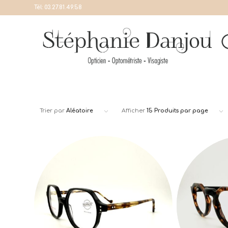
Tél:
03.27.81.49.58
Trier par
Aléatoire
Afficher
15 Produits par page