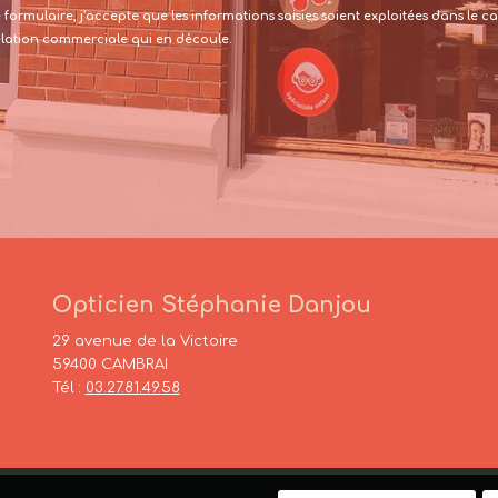
formulaire, j’accepte que les informations saisies soient exploitées dans le
relation commerciale qui en découle.
Opticien Stéphanie Danjou
29 avenue de la Victoire
59400 CAMBRAI
Tél :
03.27.81.49.58