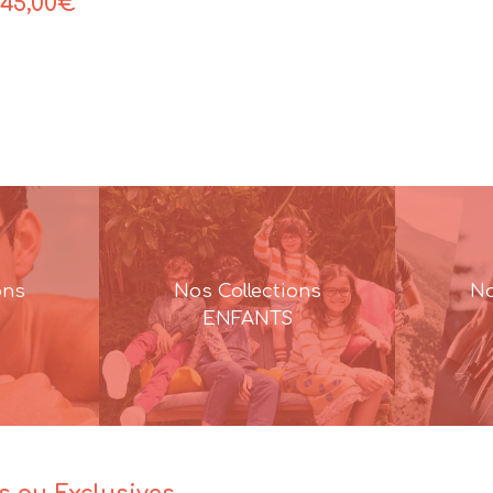
45,00
€
ons
Nos Collections
No
ENFANTS