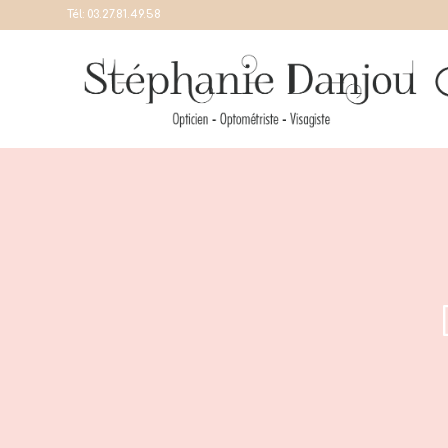
Tél:
03.27.81.49.58