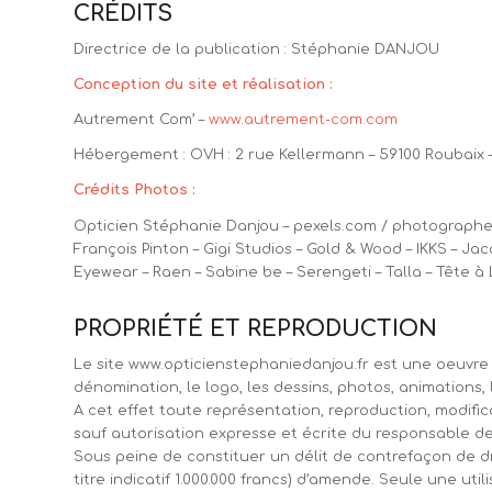
CRÉDITS
Directrice de la publication : Stéphanie DANJOU
Conception du site et réalisation :
Autrement Com’ –
www.autrement-com.com
Hébergement : OVH : 2 rue Kellermann – 59100 Roubaix 
Crédits Photos :
Opticien Stéphanie Danjou – pexels.com / photographe 
François Pinton – Gigi Studios – Gold & Wood – IKKS – Jac
Eyewear – Raen – Sabine be – Serengeti – Talla – Tête 
PROPRIÉTÉ ET REPRODUCTION
Le site www.opticienstephaniedanjou.fr est une oeuvre d
dénomination, le logo, les dessins, photos, animation
A cet effet toute représentation, reproduction, modifica
sauf autorisation expresse et écrite du responsable de
Sous peine de constituer un délit de contrefaçon de d
titre indicatif 1.000.000 francs) d’amende. Seule une uti