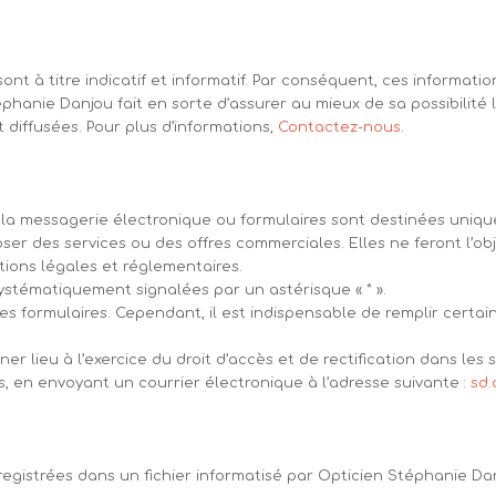
e sont à titre indicatif et informatif. Par conséquent, ces infor
éphanie Danjou fait en sorte d’assurer au mieux de sa possibilité 
t diffusées. Pour plus d’informations,
Contactez-nous
.
de la messagerie électronique ou formulaires sont destinées uni
ser des services ou des offres commerciales. Elles ne feront l’o
tions légales et réglementaires.
ystématiquement signalées par un astérisque « * ».
es formulaires. Cependant, il est indispensable de remplir certai
 lieu à l’exercice du droit d’accès et de rectification dans les se
tés, en envoyant un courrier électronique à l’adresse suivante :
sd.
 enregistrées dans un fichier informatisé par Opticien Stéphani