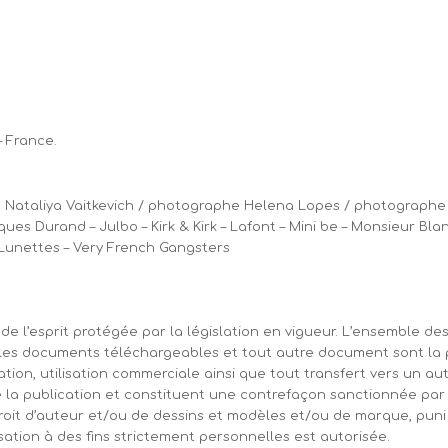
– France.
Nataliya Vaitkevich / photographe Helena Lopes / photographe Fa
ques Durand – Julbo – Kirk & Kirk – Lafont – Mini be – Monsieur Blan
à Lunettes – Very French Gangsters
e l’esprit protégée par la législation en vigueur. L’ensemble des 
s, les documents téléchargeables et tout autre document sont la 
tion, utilisation commerciale ainsi que tout transfert vers un aut
 la publication et constituent une contrefaçon sanctionnée par le
roit d’auteur et/ou de dessins et modèles et/ou de marque, puni
lisation à des fins strictement personnelles est autorisée.