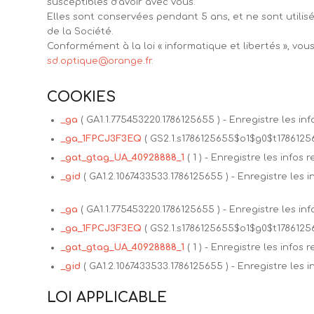
susceptibles d’avoir avec vous.
Elles sont conservées pendant 5 ans, et ne sont utili
de la Société.
Conformément à la loi « informatique et libertés », vou
sd.optique@orange.fr
.
COOKIES
_ga
( GA1.1.775453220.1786125655 ) - Enregistre les in
_ga_1FPCJ3F3EQ
( GS2.1.s1786125655$o1$g0$t1786125
_gat_gtag_UA_40928888_1
( 1 ) - Enregistre les infos
_gid
( GA1.2.1067433533.1786125655 ) - Enregistre les 
_ga
( GA1.1.775453220.1786125655 ) - Enregistre les in
_ga_1FPCJ3F3EQ
( GS2.1.s1786125655$o1$g0$t1786125
_gat_gtag_UA_40928888_1
( 1 ) - Enregistre les infos
_gid
( GA1.2.1067433533.1786125655 ) - Enregistre les 
LOI APPLICABLE