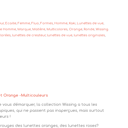
eur
,
Ecaille
,
Femme
,
Fluo
,
Formes
,
Homme
,
Kaki
,
Lunettes de vue
,
Vue Homme
,
Marque
,
Matière
,
Multicolores
,
Orange
,
Ronde
,
Wissing
olorées
,
lunettes de createur
,
lunettes de vue
,
lunettes originales
,
et Orange -Multicouleurs
 vous démarquer, la collection Wissing a tous les
typiques, qui ne passent pas inaperçues, mais surtout
eurs !
 rouges des lunettes oranges, des lunettes roses?