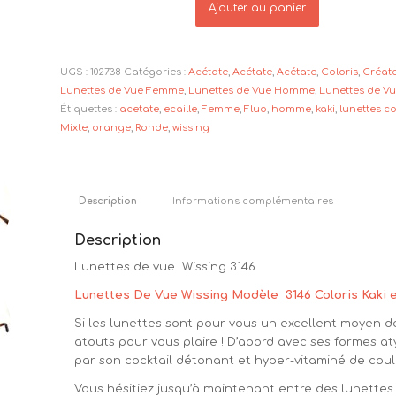
Ajouter au panier
UGS :
102738
Catégories :
Acétate
,
Acétate
,
Acétate
,
Coloris
,
Créat
Lunettes de Vue Femme
,
Lunettes de Vue Homme
,
Lunettes de 
Étiquettes :
acetate
,
ecaille
,
Femme
,
Fluo
,
homme
,
kaki
,
lunettes c
Mixte
,
orange
,
Ronde
,
wissing
Description
Informations complémentaires
Description
Lunettes de vue Wissing 3146
Lunettes De Vue Wissing Modèle 3146 Coloris Kaki 
Si les lunettes sont pour vous un excellent moyen de
atouts pour vous plaire ! D’abord avec ses formes a
par son cocktail détonant et hyper-vitaminé de coul
Vous hésitiez jusqu’à maintenant entre des lunettes