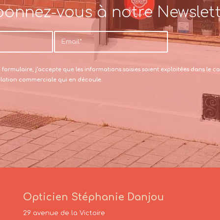
onnez-vous à notre Newslet
formulaire, j’accepte que les informations saisies soient exploitées dans le
relation commerciale qui en découle.
Opticien Stéphanie Danjou
29 avenue de la Victoire