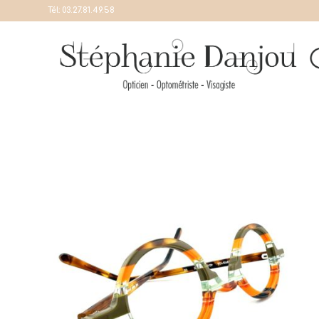
Tél:
03.27.81.49.58