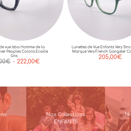
 de vue Isba Homme de la
Lunettes de Vue Enfants Very Stro
ver Peoples Coloris Ecaille
Marque Very French Gangster Co
205,00
€
Gris
Le
Le
00
€
222,00
€
prix
prix
initial
actuel
était :
est :
316,00€.
222,00€.
ons
Nos Collections
No
ENFANTS