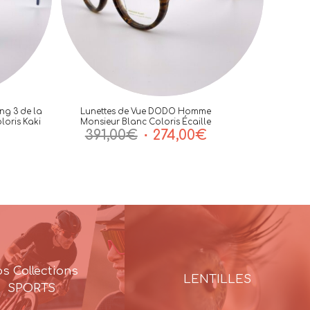
ng 3 de la
Lunettes de Vue DODO Homme
loris Kaki
Monsieur Blanc Coloris Écaille
Le
Le
391,00
€
274,00
€
prix
prix
initial
actuel
était :
est :
391,00€.
274,00€.
s Collections
LENTILLES
SPORTS