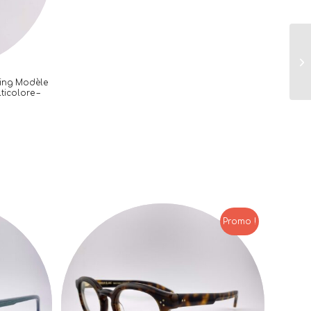
sing Modèle
ticolore –
Promo !