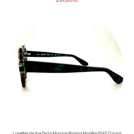
Lunettes de Vue De la Marque Wissing Modèle 0567 Coloris