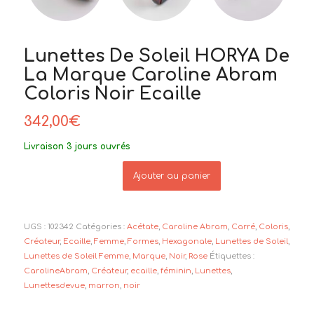
Lunettes De Soleil HORYA De
La Marque Caroline Abram
Coloris Noir Ecaille
342,00
€
Livraison 3 jours ouvrés
Ajouter au panier
UGS :
102342
Catégories :
Acétate
,
Caroline Abram
,
Carré
,
Coloris
,
Créateur
,
Ecaille
,
Femme
,
Formes
,
Hexagonale
,
Lunettes de Soleil
,
Lunettes de Soleil Femme
,
Marque
,
Noir
,
Rose
Étiquettes :
CarolineAbram
,
Créateur
,
ecaille
,
féminin
,
Lunettes
,
Lunettesdevue
,
marron
,
noir