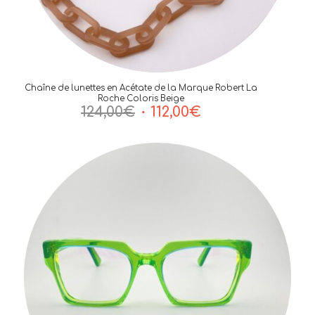
Chaîne de lunettes en Acétate de la Marque Robert La
Roche Coloris Beige
Le
Le
124,00
€
112,00
€
prix
prix
initial
actuel
était :
est :
124,00€.
112,00€.