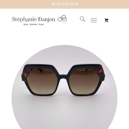
Tél:
03.27.81.49.58