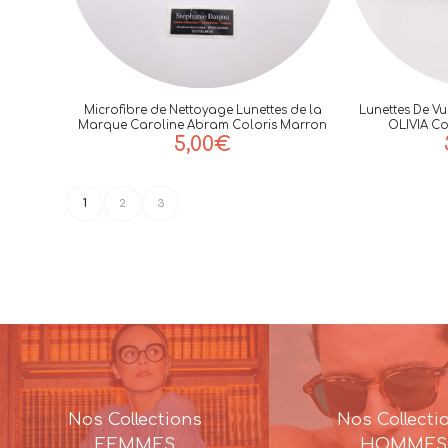
Microfibre de Nettoyage Lunettes de la
Lunettes De V
Marque Caroline Abram Coloris Marron
OLIVIA Co
5,00
€
1
2
3
Nos Collections
Nos Collecti
FEMMES
HOMMES