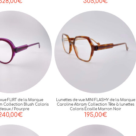
328,00
€
305,00
€
 vue FLIRT de la Marque
Lunettes de vue MINI FLASHY de la Marque
 Collection Blush Coloris
Caroline Abram Collection Tête à lunettes
deaux / Pourpre
Coloris Écaille Marron Noir
240,00
€
195,00
€