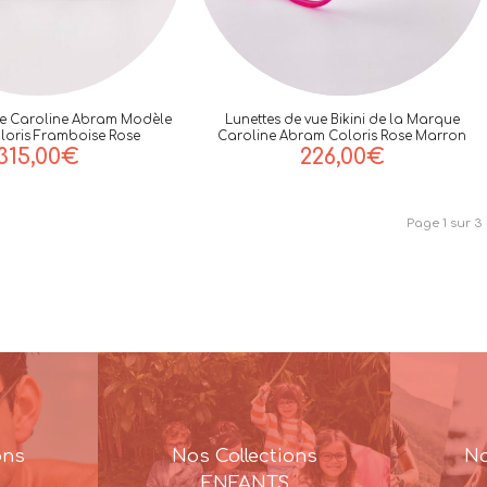
ue Caroline Abram Modèle
Lunettes de vue Bikini de la Marque
loris Framboise Rose
Caroline Abram Coloris Rose Marron
315,00
€
226,00
€
Page 1 sur 3
ons
Nos Collections
No
ENFANTS