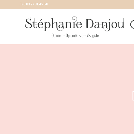
Tél:
03.27.81.49.58