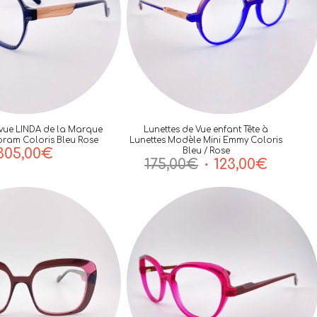
 vue LINDA de la Marque
Lunettes de Vue enfant Tête à
bram Coloris Bleu Rose
Lunettes Modèle Mini Emmy Coloris
305,00
€
Bleu / Rose
Le
Le
175,00
€
123,00
€
prix
prix
initial
actuel
était :
est :
175,00€.
123,00