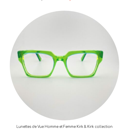
prix
prix
initial
actuel
était :
est :
178,00€.
125,00€.
Lunettes de Vue Homme et Femme Kirk & Kirk collection