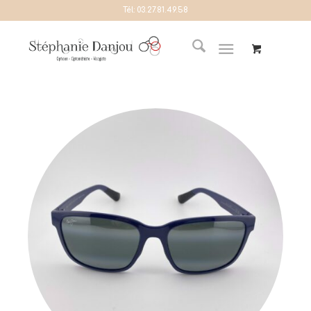
Tél:
03.27.81.49.58