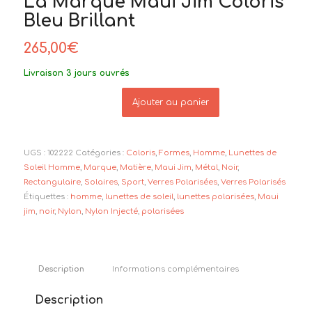
La Marque Maui Jim Coloris
Bleu Brillant
265,00
€
Livraison 3 jours ouvrés
Ajouter au panier
UGS :
102222
Catégories :
Coloris
,
Formes
,
Homme
,
Lunettes de
Soleil Homme
,
Marque
,
Matière
,
Maui Jim
,
Métal
,
Noir
,
Rectangulaire
,
Solaires
,
Sport
,
Verres Polarisées
,
Verres Polarisés
Étiquettes :
homme
,
lunettes de soleil
,
lunettes polarisées
,
Maui
jim
,
noir
,
Nylon
,
Nylon Injecté
,
polarisées
Description
Informations complémentaires
Description