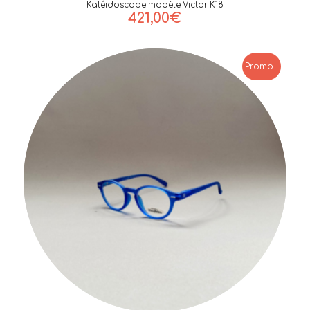
Kaléidoscope modèle Victor K18
421,00
€
Promo !