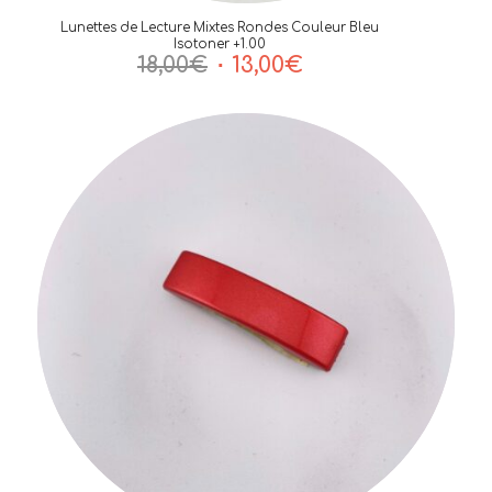
Lunettes de Lecture Mixtes Rondes Couleur Bleu
Isotoner +1.00
Le
Le
18,00
€
13,00
€
prix
prix
initial
actuel
était :
est :
18,00€.
13,00€.