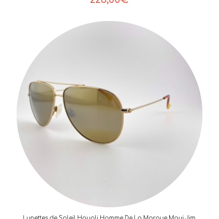
Lunettes de Soleil Hauoli Homme De La Marque Maui Jim