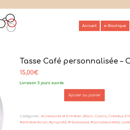
Accueil
e-Boutique
Tasse Café personnalisée – 
15,00
€
Livraison 3 jours ouvrés
Ajouter au panier
Catégories :
Accessoires et Entretien
,
Blanc
,
Coloris
,
Créateur
,
En
#entretienécran
,
#propreté
,
#réutilisable
,
#soinsdelunettes
,
cad