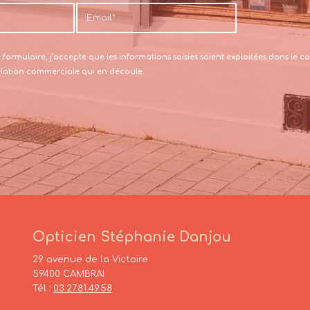
formulaire, j’accepte que les informations saisies soient exploitées dans le
relation commerciale qui en découle.
Opticien Stéphanie Danjou
29 avenue de la Victoire
59400 CAMBRAI
Tél :
03.27.81.49.58