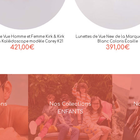
de Vue Homme et Femme Kirk & Kirk
Lunettes de Vue New de la Marqu
n Kaléidoscope modèle Carey K21
Blanc Coloris Écaille
421,00
€
391,00
€
ons
Nos Collections
No
ENFANTS