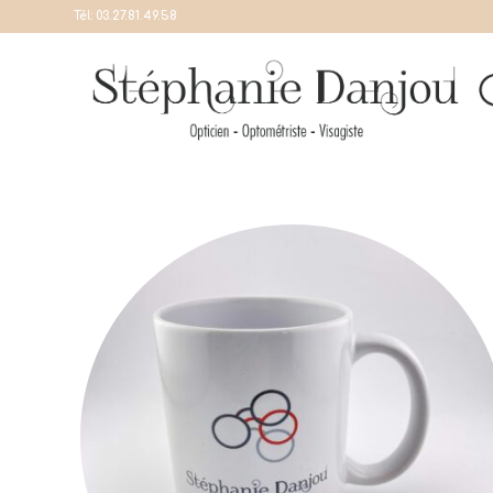
Tél:
03.27.81.49.58