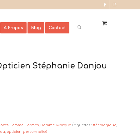
À Propos
Blog
Contact
Opticien Stéphanie Danjou
fants
,
Femme
,
Formes
,
Homme
,
Marque
Étiquettes :
#écologique
,
eau
,
opticien
,
personnalisé