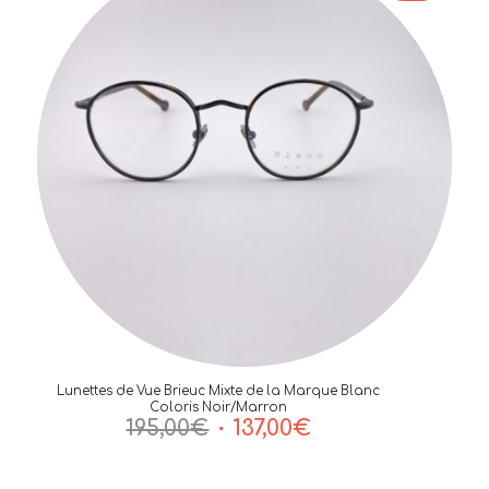
178,00€.
125,00€.
Lunettes de Vue Brieuc Mixte de la Marque Blanc
Coloris Noir/Marron
Le
Le
195,00
€
137,00
€
prix
prix
initial
actuel