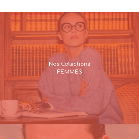
était :
est :
195,00€.
137,00€.
Nos Collections
FEMMES