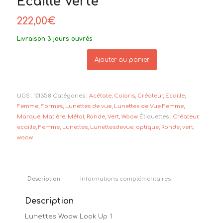
Ecaille Verte
222,00
€
Livraison 3 jours ouvrés
Ajouter au panier
UGS :
101358
Catégories :
Acétate
,
Coloris
,
Créateur
,
Ecaille
,
Femme
,
Formes
,
Lunettes de vue
,
Lunettes de Vue Femme
,
Marque
,
Matière
,
Métal
,
Ronde
,
Vert
,
Woow
Étiquettes :
Créateur
,
ecaille
,
Femme
,
Lunettes
,
Lunettesdevue
,
optique
,
Ronde
,
vert
,
woow
Description
Informations complémentaires
Description
Lunettes Woow Look Up 1