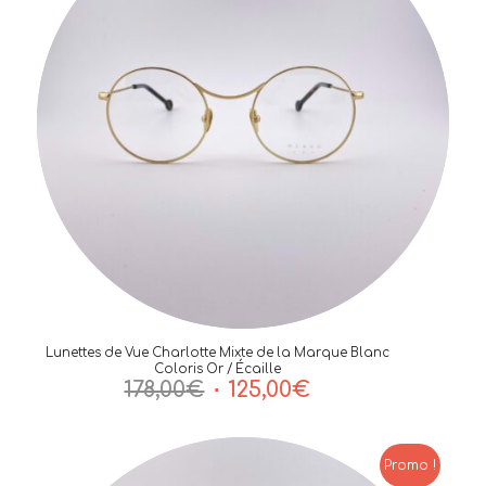
Lunettes de Vue Charlotte Mixte de la Marque Blanc
Coloris Or / Écaille
Le
Le
178,00
€
125,00
€
prix
prix
initial
actuel
était :
est :
Promo !