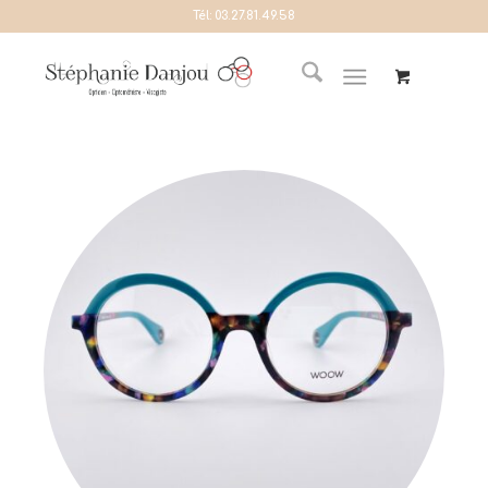
Tél:
03.27.81.49.58