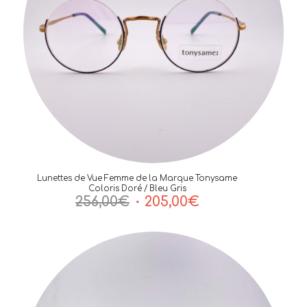
Lunettes de Vue Femme de la Marque Tonysame
Coloris Doré / Bleu Gris
Le
Le
256,00
€
205,00
€
prix
prix
initial
actuel
était :
est :
256,00€.
205,00€.