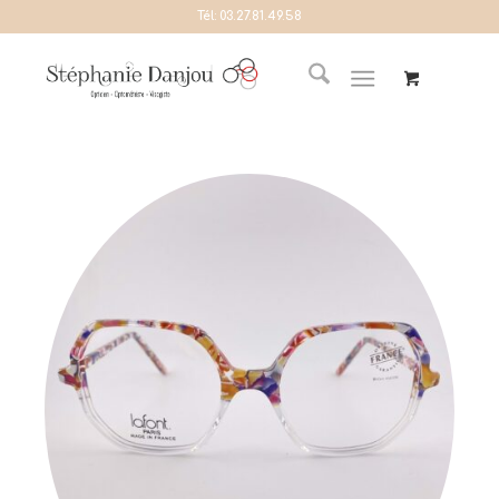
Tél:
03.27.81.49.58