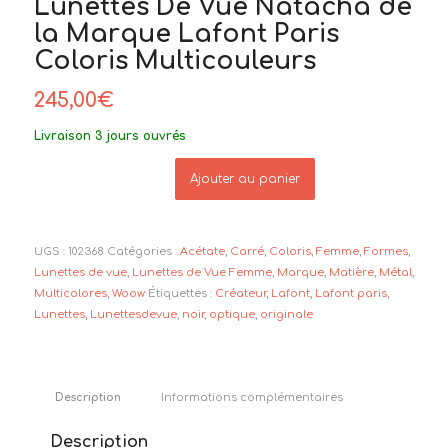
Lunettes De Vue Natacha de
la Marque Lafont Paris
Coloris Multicouleurs
245,00
€
Livraison 3 jours ouvrés
Ajouter au panier
UGS :
102368
Catégories :
Acétate
,
Carré
,
Coloris
,
Femme
,
Formes
,
Lunettes de vue
,
Lunettes de Vue Femme
,
Marque
,
Matière
,
Métal
,
Multicolores
,
Woow
Étiquettes :
Créateur
,
Lafont
,
Lafont paris
,
Lunettes
,
Lunettesdevue
,
noir
,
optique
,
originale
Description
Informations complémentaires
Description