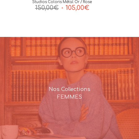
Studios Coloris Métal Or / Rose
Le
Le
150,00
€
105,00
€
prix
prix
initial
actuel
était :
est :
150,00€.
105,00€.
Nos Collections
FEMMES