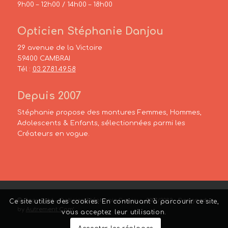
9h00 – 12h00 / 14h00 – 18h00
Opticien Stéphanie Danjou
29 avenue de la Victoire
59400 CAMBRAI
Tél :
03.27.81.49.58
Depuis 2007
Stéphanie propose des montures Femmes, Hommes,
Adolescents & Enfants, sélectionnées parmi les
Créateurs en vogue.
© Copyright – Opticien Stéphanie Danjou – 2007/2022 – Designed
Ce site utilise des cookies. En continuant à parcourir ce site,
by
Autrement Com’
vous acceptez leur utilisation.