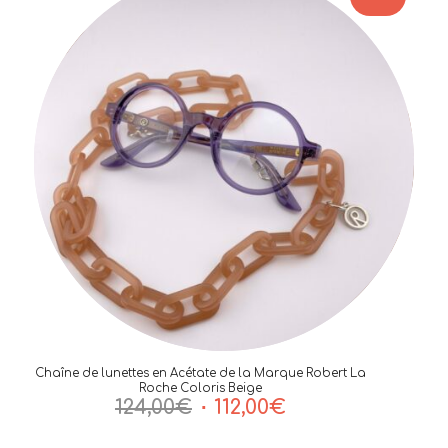
393,00€.
276,00€.
Chaîne de lunettes en Acétate de la Marque Robert La
Roche Coloris Beige
Le
Le
124,00
€
112,00
€
prix
prix