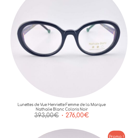
Lunettes de Vue Henriette Femme de la Marque
Nathalie Blanc Coloris Noir
Le
Le
393,00
€
276,00
€
prix
prix
initial
actuel
était :
est :
Promo !