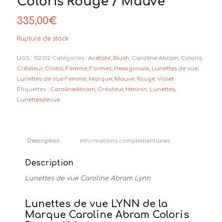
Coloris Rouge / Mauve
335,00
€
Rupture de stock
UGS :
102312
Catégories :
Acétate
,
Blush
,
Caroline Abram
,
Coloris
,
Créateur
,
Cristal
,
Femme
,
Formes
,
Hexagonale
,
Lunettes de vue
,
Lunettes de Vue Femme
,
Marque
,
Mauve
,
Rouge
,
Violet
Étiquettes :
CarolineAbram
,
Créateur
,
féminin
,
Lunettes
,
Lunettesdevue
Description
Informations complémentaires
Description
Lunettes de vue Caroline Abram Lynn
Lunettes de vue LYNN de la
Marque Caroline Abram Coloris