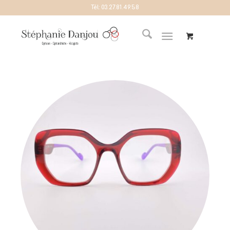
Tél:
03.27.81.49.58