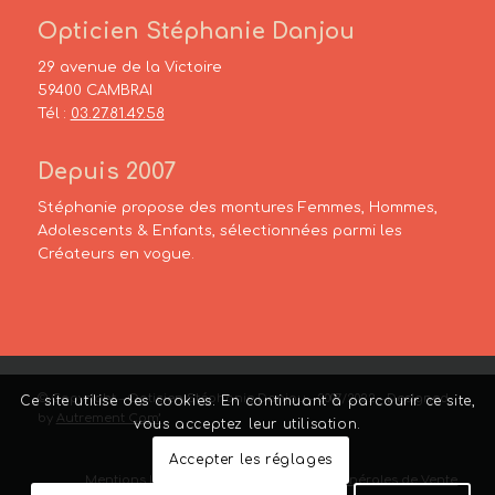
Opticien Stéphanie Danjou
29 avenue de la Victoire
59400 CAMBRAI
Tél :
03.27.81.49.58
Depuis 2007
Stéphanie propose des montures Femmes, Hommes,
Adolescents & Enfants, sélectionnées parmi les
Créateurs en vogue.
© Copyright – Opticien Stéphanie Danjou – 2007/2022 – Designed
Ce site utilise des cookies. En continuant à parcourir ce site,
by
Autrement Com’
vous acceptez leur utilisation.
Accepter les réglages
Mentions Légales
–
Liens
–
Conditions Générales de Vente