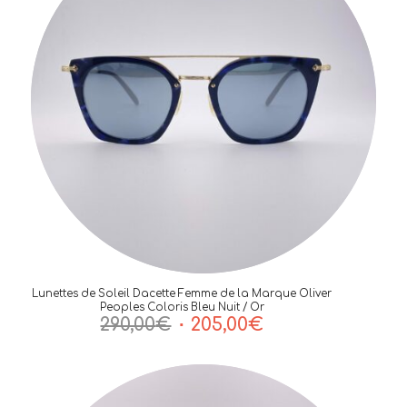
Lunettes de Soleil Dacette Femme de la Marque Oliver
Peoples Coloris Bleu Nuit / Or
Le
Le
290,00
€
205,00
€
prix
prix
initial
actuel
était :
est :