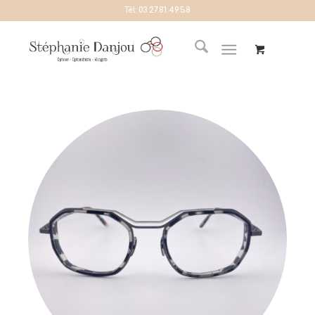
Tél:
03.27.81.49.58