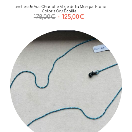
Lunettes de Vue Charlotte Mixte de la Marque Blanc
Coloris Or / Écaille
Le
Le
178,00
€
125,00
€
prix
prix
initial
actuel
était :
est :
178,00€.
125,00€.