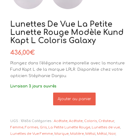
Lunettes De Vue La Petite
Lunette Rouge Modèle Kund
Kapt L Coloris Galaxy
436,00
€
Plongez dans l’élégance intemporelle avec la monture
Fund Kapt L de la marque LPLR. Disponible chez votre
opticien Stéphanie Danjou.
Livraison 3 jours ouvrés
Ajouter au panier
UGS :
101656
Catégories :
Acétate
,
Acétate
,
Coloris
,
Créateur
,
Femme
,
Formes
,
Gris
,
La Petite Lunette Rouge
,
Lunettes de vue
,
Lunettes de Vue Femme
,
Marque
,
Matière
,
Métal
,
Métal
,
Noir
,