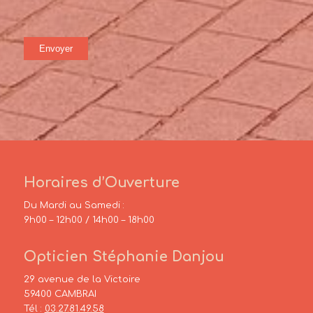
Horaires d’Ouverture
Du Mardi au Samedi :
9h00 – 12h00 / 14h00 – 18h00
Opticien Stéphanie Danjou
29 avenue de la Victoire
59400 CAMBRAI
Tél :
03.27.81.49.58