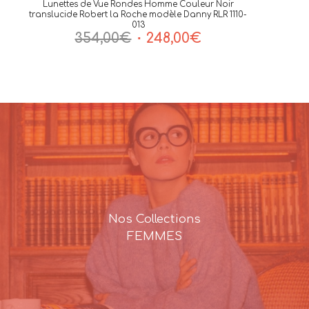
Lunettes de Vue Rondes Homme Couleur Noir
translucide Robert la Roche modèle Danny RLR 1110-
013
Le
Le
354,00
€
248,00
€
prix
prix
initial
actuel
était :
est :
354,00€.
248,00€.
Nos Collections
FEMMES