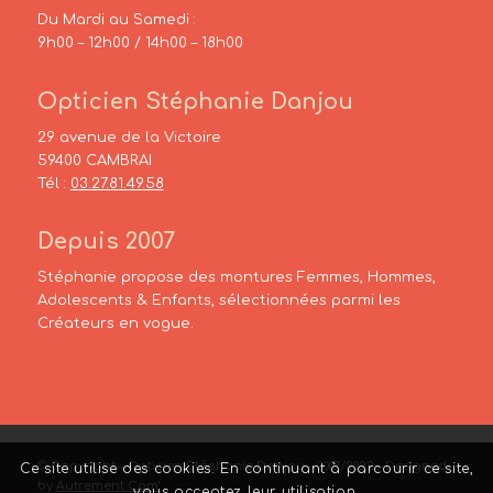
Du Mardi au Samedi :
9h00 – 12h00 / 14h00 – 18h00
Opticien Stéphanie Danjou
29 avenue de la Victoire
59400 CAMBRAI
Tél :
03.27.81.49.58
Depuis 2007
Stéphanie propose des montures Femmes, Hommes,
Adolescents & Enfants, sélectionnées parmi les
Créateurs en vogue.
© Copyright – Opticien Stéphanie Danjou – 2007/2022 – Designed
Ce site utilise des cookies. En continuant à parcourir ce site,
by
Autrement Com’
vous acceptez leur utilisation.