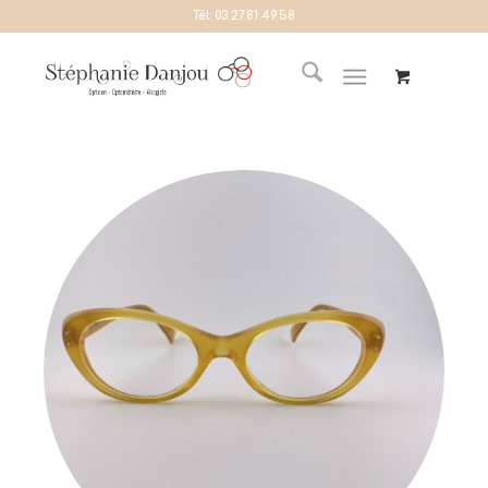
Tél:
03.27.81.49.58