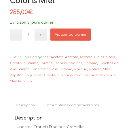
Coloris Miel
255,00
€
Livraison 3 jours ouvrés
Ajouter au panier
UGS :
101158
Catégories :
Acétate
,
Acétate
,
Acétate
,
Clair
,
Coloris
,
Créateur
,
Femme
,
Formes
,
Francis Pradines
,
Homme
,
Lunettes de
Vue Femme
,
Lunettes de Vue Homme
,
Marque
,
Matière
,
Miel
,
Papillon
Étiquettes :
Créateur
,
Francis Pradines
,
lunettes de vue
,
Miel
,
Papillon
Description
Informations complémentaires
Description
Lunettes Francis Pradines Grenelle