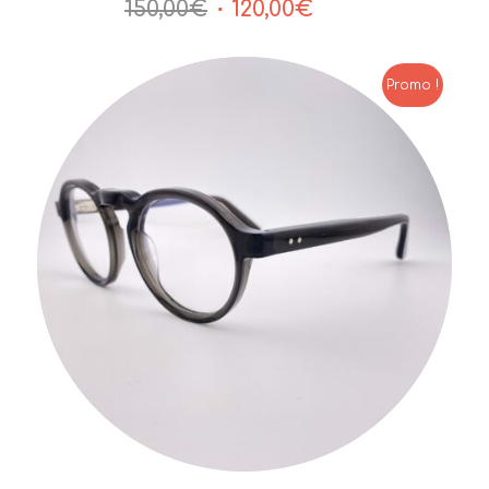
Le
Le
150,00
€
120,00
€
prix
prix
initial
actuel
était :
est :
Promo !
150,00€.
120,00€.