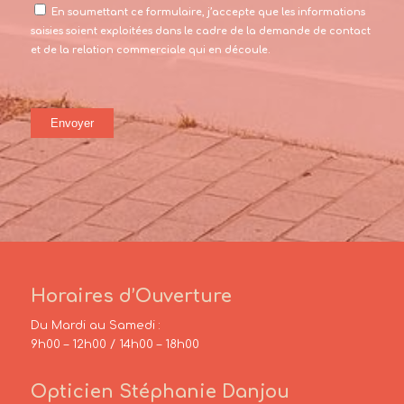
En soumettant ce formulaire, j’accepte que les informations
saisies soient exploitées dans le cadre de la demande de contact
et de la relation commerciale qui en découle.
Horaires d’Ouverture
Du Mardi au Samedi :
9h00 – 12h00 / 14h00 – 18h00
Opticien Stéphanie Danjou