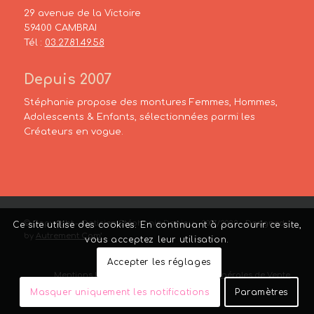
29 avenue de la Victoire
59400 CAMBRAI
Tél :
03.27.81.49.58
Depuis 2007
Stéphanie propose des montures Femmes, Hommes,
Adolescents & Enfants, sélectionnées parmi les
Créateurs en vogue.
© Copyright – Opticien Stéphanie Danjou – 2007/2022 – Designed
Ce site utilise des cookies. En continuant à parcourir ce site,
by
Autrement Com’
vous acceptez leur utilisation.
Accepter les réglages
Mentions Légales
–
Liens
–
Conditions Générales de Vente
Masquer uniquement les notifications
Paramètres