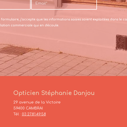
formulaire, j’accepte que les informations saisies soient exploitées dans le
relation commerciale qui en découle.
Opticien Stéphanie Danjou
29 avenue de la Victoire
59400 CAMBRAI
Tél :
03.27.81.49.58