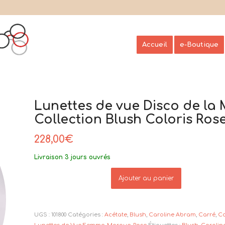
Accueil
e-Boutique
Lunettes de vue Disco de l
Collection Blush Coloris Ros
228,00
€
Livraison 3 jours ouvrés
Ajouter au panier
UGS :
101800
Catégories :
Acétate
,
Blush
,
Caroline Abram
,
Carré
,
Co