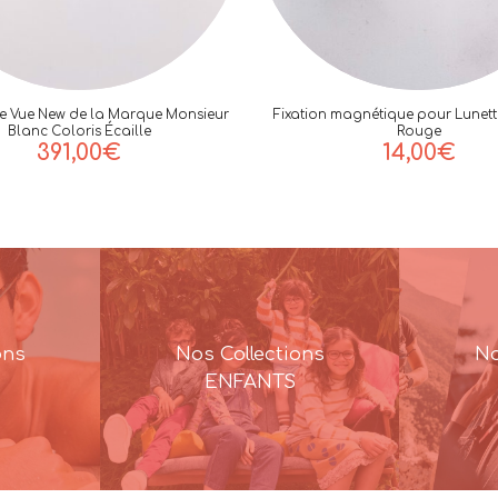
de Vue New de la Marque Monsieur
Fixation magnétique pour Lunett
Blanc Coloris Écaille
Rouge
391,00
€
14,00
€
ons
Nos Collections
No
ENFANTS