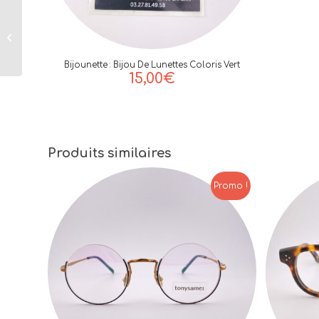
Lunettes de Vue
Homme De La
Marque Talla
Modèle Gufo Coloris
Bijounette : Bijou De Lunettes Coloris Vert
Ecaille Bleue
15,00
€
Produits similaires
Promo !