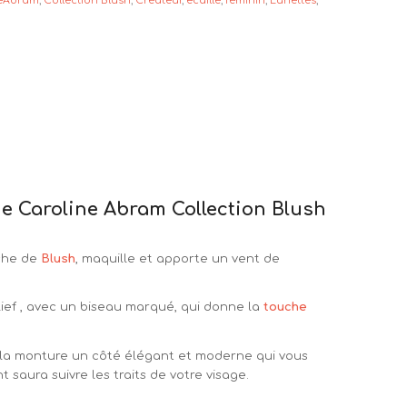
neAbram
,
Collection Blush
,
Créateur
,
ecaille
,
féminin
,
Lunettes
,
e Caroline Abram Collection Blush
uche de
Blush
, maquille et apporte un vent de
lief , avec un biseau marqué, qui donne la
touche
à la monture un côté élégant et moderne qui vous
saura suivre les traits de votre visage.