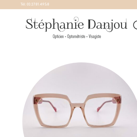
Tél:
03.27.81.49.58