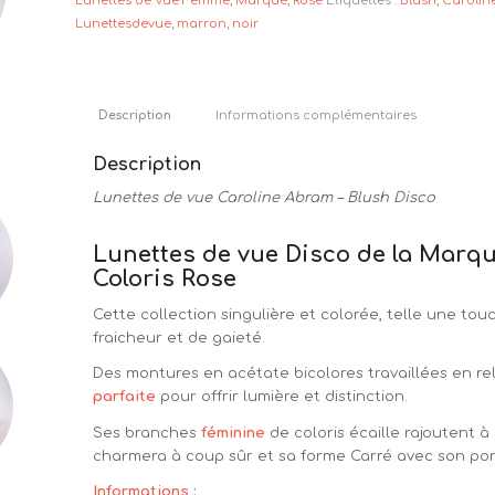
Lunettes de Vue Femme
,
Marque
,
Rose
Étiquettes :
Blush
,
Caroli
Lunettesdevue
,
marron
,
noir
Description
Informations complémentaires
Description
Lunettes de vue Caroline Abram – Blush Disco
Lunettes de vue Disco de la Marqu
Coloris Rose
Cette collection singulière et colorée, telle une to
fraicheur et de gaieté.
Des montures en acétate bicolores travaillées en re
parfaite
pour offrir lumière et distinction.
Ses branches
féminine
de coloris écaille rajoutent 
charmera à coup sûr et sa forme Carré avec son pont 
Informations :