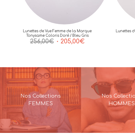
Lunettes de Vue Femme de la Marque
Lunettes 
Tonysame Coloris Doré / Bleu Gris
Le
Le
256,00
€
205,00
€
prix
prix
initial
actuel
était :
est :
256,00€.
205,00€.
Nos Collections
Nos Collecti
FEMMES
HOMMES