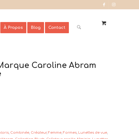
À Propos
Blog
Contact
a Marque Caroline Abram
e
loris
,
Combinée
,
Créateur
,
Femme
,
Formes
,
Lunettes de vue
,