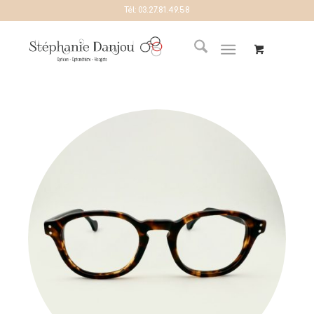
Tél:
03.27.81.49.58