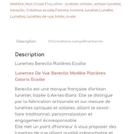
Matière
,
Noir
,
Ovale
Étiquettes :
acetate
,
artisan
,
artisan lunetier
,
berecllo
,
Créateur
,
ecaille
,
Femme
,
homme
,
lunetier
,
Lunette
,
Lunettes
,
lunettes de vue
,
Mixte
,
ovale
Description
Informations complémentaires
Description
Lunettes Berecllo Platières Ecaille
Lunettes De Vue Berecllo Modèle Platières
Coloris Ecaille
Berecllo est une marque française d’artisan
lunetier, basée à Aix-les-Bains. Elle se distingue
par la fabrication artisanale et sur-mesure de
lunettes optiques et solaires, alliant le savoir-
faire traditionnel, personnalisation et
engagement écoresponsable.
Elle met un point d’honneur à vous proposer des
lunettes de vue alliant qualité irréprochable et