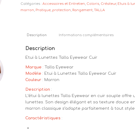
Catégories :
Accessoires et Entretien
,
Coloris
,
Créateur
,
Etuis à lu
marron
,
Pratique
,
protection
,
Rangement
,
TALLA
Description
Informations complémentaires
Description
Etui à Lunettes Talla Eyewear Cuir
Marque
: Talla Eyewear
Modèle
: Etui à Lunettes Talla Eyewear Cuir
Couleur
: Marron
Description
:
L’étui à lunettes Talla Eyewear en cuir souple offre
lunettes. Son design élégant et sa texture douce en 
marron classique s’adapte parfaitement à tout style
Caractéristiques
: