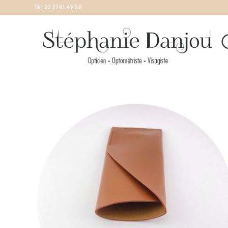
Tél:
03.27.81.49.58