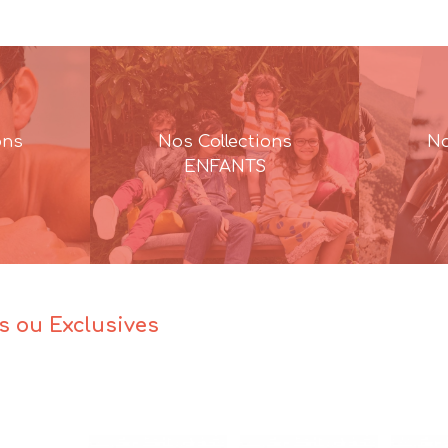
ons
Nos Collections
No
ENFANTS
es ou Exclusives