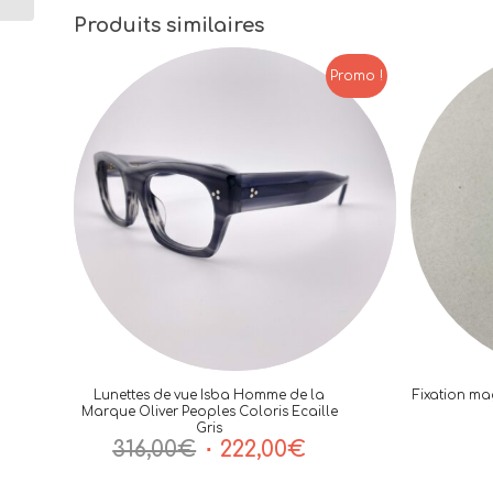
Produits similaires
Promo !
Lunettes de vue Isba Homme de la
Fixation ma
Marque Oliver Peoples Coloris Ecaille
Gris
Le
Le
316,00
€
222,00
€
prix
prix