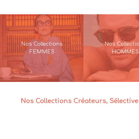
initial
actuel
était :
est :
316,00€.
222,00€.
Nos Collections
Nos Collecti
FEMMES
HOMMES
Nos Collections Créateurs, Sélectiv