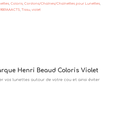
nettes
,
Coloris
,
Cordons/Chaînes/Chaînettes pour Lunettes
,
,
R001AAACTS
,
Tissu
,
violet
rque Henri Beaud Coloris Violet
r vos lunettes autour de votre cou et ainsi éviter