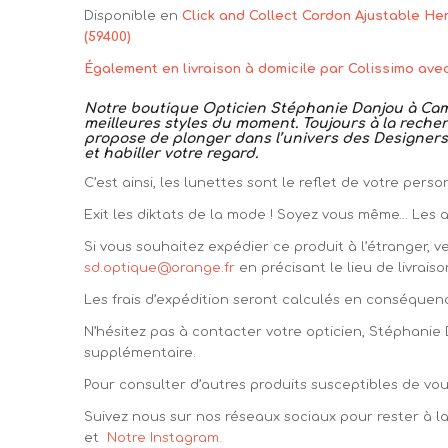
Disponible en
Click and Collect Cordon Ajustable He
(59400)
Également en livraison à domicile par Colissimo ave
Notre boutique Opticien Stéphanie Danjou à Camb
meilleures styles du moment. Toujours à la recherc
propose de plonger dans l’univers des Designers 
et habiller votre regard.
C’est ainsi, les lunettes sont le reflet de votre per
Exit les diktats de la mode ! Soyez vous même… Les au
Si vous souhaitez expédier ce produit à l’étranger, v
sd.optique@orange.fr
en précisant le lieu de livraiso
Les frais d’expédition seront calculés en conséquen
N’hésitez pas à contacter votre opticien, Stéphanie
supplémentaire.
Pour consulter d’autres produits susceptibles de vous
Suivez nous sur nos réseaux sociaux pour rester à 
et
Notre Instagram.