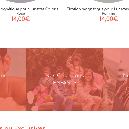
magnétique pour Lunettes Coloris
Fixation magnétique pour Lunettes 
Rose
Pomme
14,00
€
14,00
€
ons
Nos Collections
No
ENFANTS
es ou Exclusives