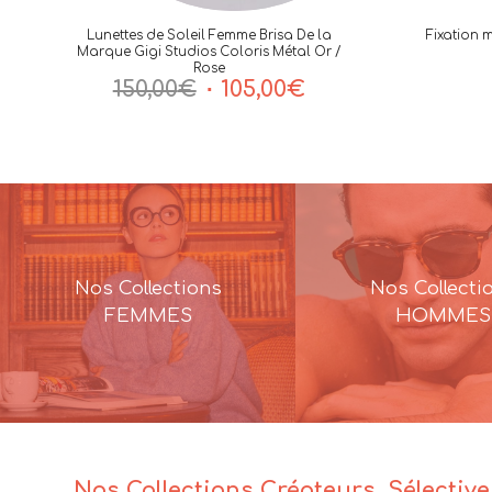
Lunettes de Soleil Femme Brisa De la
Fixation 
Marque Gigi Studios Coloris Métal Or /
Rose
Le
Le
150,00
€
105,00
€
prix
prix
initial
actuel
était :
est :
150,00€.
105,00€.
Nos Collections
Nos Collecti
FEMMES
HOMMES
Nos Collections Créateurs, Sélectiv