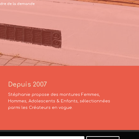
 cadre de la demande
Depuis 2007
Stéphanie propose des montures Femmes,
Hommes, Adolescents & Enfants, sélectionnées
parmi les Créateurs en vogue.