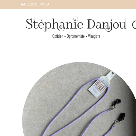
Tél:
03.27.81.49.58