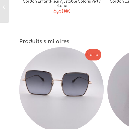
Cordon Enfant Fleur Ajustable Coloris Vert /
Cordon Lun
Ajustable en Tissu
Blanc
5,50
€
de la Marque Henri
Beaud Coloris Vert
Produits similaires
Promo !