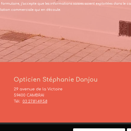
formulaire, j’accepte que les informations saisies soient exploitées dans le
relation commerciale qui en découle.
Opticien Stéphanie Danjou
29 avenue de la Victoire
59400 CAMBRAI
Tél :
03.27.81.49.58