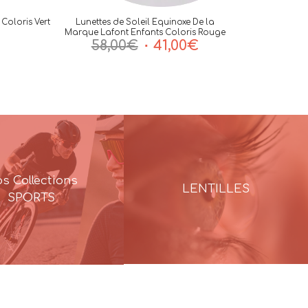
Coloris Vert
Lunettes de Soleil Equinoxe De la
Marque Lafont Enfants Coloris Rouge
Le
Le
58,00
€
41,00
€
prix
prix
initial
actuel
était :
est :
58,00€.
41,00€.
s Collections
LENTILLES
SPORTS