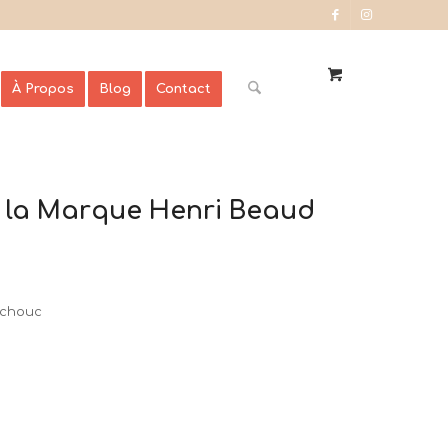
À Propos
Blog
Contact
e la Marque Henri Beaud
tchouc