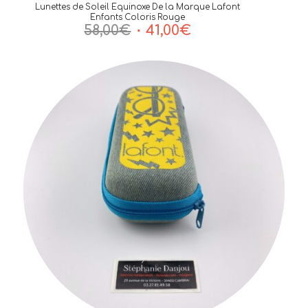
Lunettes de Soleil Equinoxe De la Marque Lafont
Enfants Coloris Rouge
Le
Le
58,00
€
41,00
€
prix
prix
initial
actuel
était :
est :
58,00€.
41,00€.