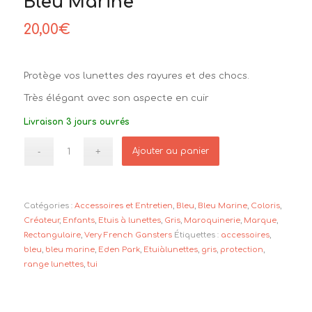
Bleu Marine
20,00
€
Protège vos lunettes des rayures et des chocs.
Très élégant avec son aspecte en cuir
Livraison 3 jours ouvrés
Ajouter au panier
Catégories :
Accessoires et Entretien
,
Bleu
,
Bleu Marine
,
Coloris
,
Créateur
,
Enfants
,
Etuis à lunettes
,
Gris
,
Maroquinerie
,
Marque
,
Rectangulaire
,
Very French Gansters
Étiquettes :
accessoires
,
bleu
,
bleu marine
,
Eden Park
,
Etuiàlunettes
,
gris
,
protection
,
range lunettes
,
tui