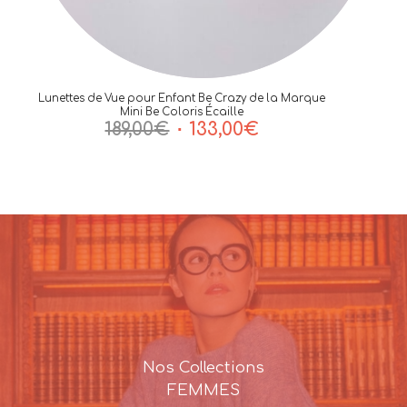
Lunettes de Vue pour Enfant Be Crazy de la Marque
Mini Be Coloris Écaille
Le
Le
189,00
€
133,00
€
prix
prix
initial
actuel
était :
est :
189,00€.
133,00€.
Nos Collections
FEMMES