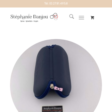
Tél:
03.27.81.49.58