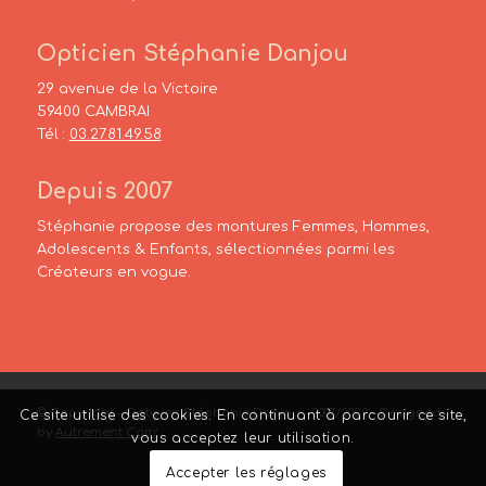
Opticien Stéphanie Danjou
29 avenue de la Victoire
59400 CAMBRAI
Tél :
03.27.81.49.58
Depuis 2007
Stéphanie propose des montures Femmes, Hommes,
Adolescents & Enfants, sélectionnées parmi les
Créateurs en vogue.
© Copyright – Opticien Stéphanie Danjou – 2007/2022 – Designed
Ce site utilise des cookies. En continuant à parcourir ce site,
by
Autrement Com’
vous acceptez leur utilisation.
Accepter les réglages