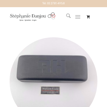
Tél:
03.27.81.49.58