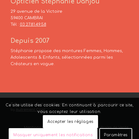
Opticien Stéphanie Danjou
29 avenue de la Victoire
59400 CAMBRAI
Tél :
03.27.81.49.58
Depuis 2007
Stéphanie propose des montures Femmes, Hommes,
Adolescents & Enfants, sélectionnées parmi les
Créateurs en vogue.
© Copyright – Opticien Stéphanie Danjou – 2007/2022 – Designed
Ce site utilise des cookies. En continuant à parcourir ce site,
by
Autrement Com’
vous acceptez leur utilisation.
Accepter les réglages
Mentions Légales
–
Liens
–
Conditions Générales de Vente
Masquer uniquement les notifications
Paramètres