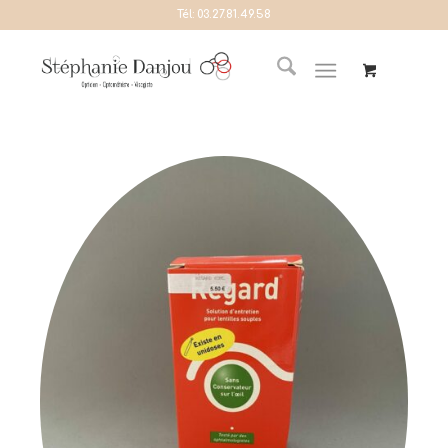
Tél:
03.27.81.49.58