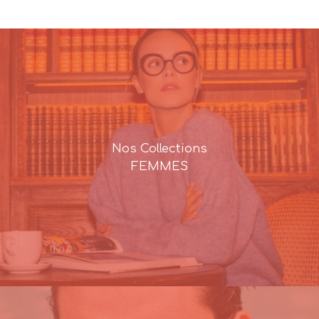
était :
est :
166,00€.
117,00€.
Nos Collections
FEMMES