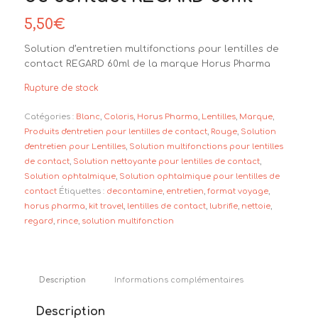
5,50
€
Solution d’entretien multifonctions pour lentilles de
contact REGARD 60ml de la marque Horus Pharma
Rupture de stock
Catégories :
Blanc
,
Coloris
,
Horus Pharma
,
Lentilles
,
Marque
,
Produits d'entretien pour lentilles de contact
,
Rouge
,
Solution
d'entretien pour Lentilles
,
Solution multifonctions pour lentilles
de contact
,
Solution nettoyante pour lentilles de contact
,
Solution ophtalmique
,
Solution ophtalmique pour lentilles de
contact
Étiquettes :
decontamine
,
entretien
,
format voyage
,
horus pharma
,
kit travel
,
lentilles de contact
,
lubrifie
,
nettoie
,
regard
,
rince
,
solution multifonction
Description
Informations complémentaires
Description