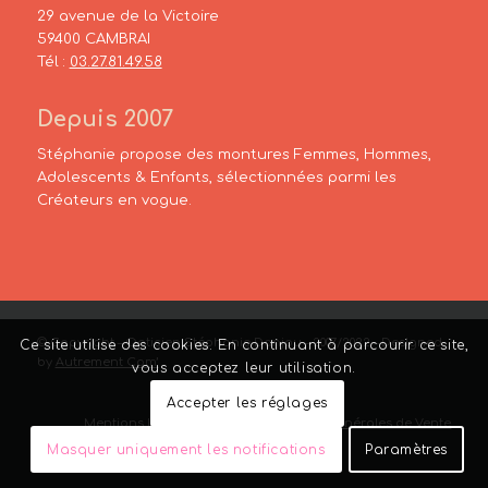
29 avenue de la Victoire
59400 CAMBRAI
Tél :
03.27.81.49.58
Depuis 2007
Stéphanie propose des montures Femmes, Hommes,
Adolescents & Enfants, sélectionnées parmi les
Créateurs en vogue.
© Copyright – Opticien Stéphanie Danjou – 2007/2022 – Designed
Ce site utilise des cookies. En continuant à parcourir ce site,
by
Autrement Com’
vous acceptez leur utilisation.
Accepter les réglages
Mentions Légales
–
Liens
–
Conditions Générales de Vente
Masquer uniquement les notifications
Paramètres