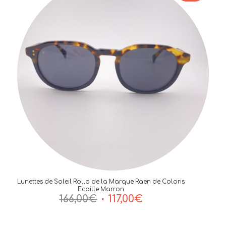
Lunettes de Soleil Rollo de la Marque Raen de Coloris
Ecaille Marron
Le
Le
166,00
€
117,00
€
prix
prix
initial
actuel