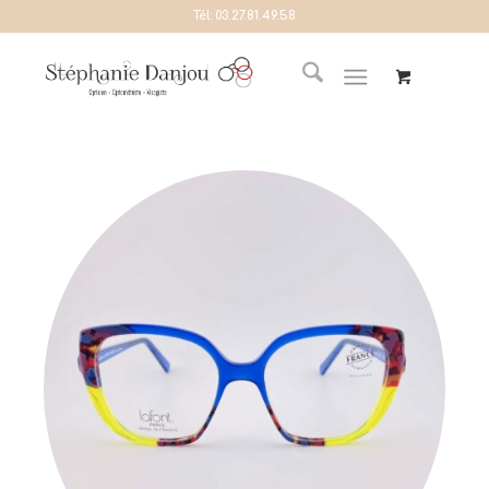
Tél:
03.27.81.49.58