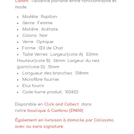
Lafont
: l’alliance parfaite entre fonctionnalité et
mode.
Modèle : Papillon
Genre : Femme
Matière : Acétate
Coloris : Noir
Verre : Optique
Forme : Œil de Chat
Taille Verres : Largeur(cote A): 52mm
Hauteur(cote B) : 36mm Largeur du nez
(pont/cote D) : 15mm
Longueur des branches : 138mm
Microfibre fournie
Etui fourni
Code barre produit : 102422
Disponible en
Click and Collect
dans
notre
boutique à Cambrai (59400)
Également en livraison à domicile par Colissimo
avec ou sans signature.