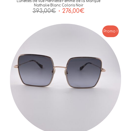
Lunettes de Vue Henriette Femme de la Marque
Nathalie Blanc Coloris Noir
Le
Le
393,00
€
276,00
€
prix
prix
initial
actuel
était :
est :
Promo !
393,00€.
276,00€.