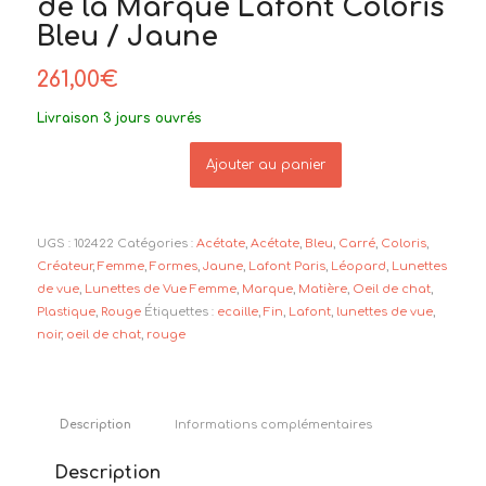
de la Marque Lafont Coloris
Bleu / Jaune
261,00
€
Livraison 3 jours ouvrés
Ajouter au panier
UGS :
102422
Catégories :
Acétate
,
Acétate
,
Bleu
,
Carré
,
Coloris
,
Créateur
,
Femme
,
Formes
,
Jaune
,
Lafont Paris
,
Léopard
,
Lunettes
de vue
,
Lunettes de Vue Femme
,
Marque
,
Matière
,
Oeil de chat
,
Plastique
,
Rouge
Étiquettes :
ecaille
,
Fin
,
Lafont
,
lunettes de vue
,
noir
,
oeil de chat
,
rouge
Description
Informations complémentaires
Description