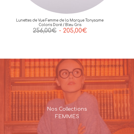
Lunettes de Vue Femme de la Marque Tonysame
Coloris Doré / Bleu Gris
Le
Le
256,00
€
205,00
€
prix
prix
initial
actuel
était :
est :
256,00€.
205,00€.
Nos Collections
FEMMES