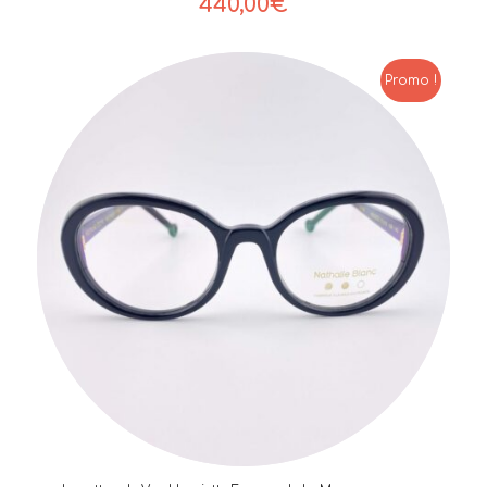
440,00
€
Promo !