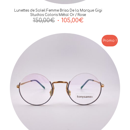
Lunettes de Soleil Femme Brisa De la Marque Gigi
Studios Coloris Métal Or / Rose
Le
Le
150,00
€
105,00
€
prix
prix
initial
actuel
était :
est :
Promo !
150,00€.
105,00€.