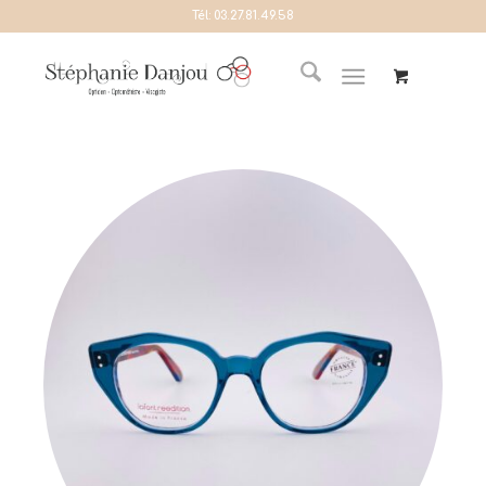
Tél:
03.27.81.49.58