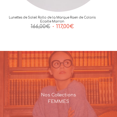
Lunettes de Soleil Rollo de la Marque Raen de Coloris
Ecaille Marron
Le
Le
166,00
€
117,00
€
prix
prix
initial
actuel
était :
est :
166,00€.
117,00€.
Nos Collections
FEMMES