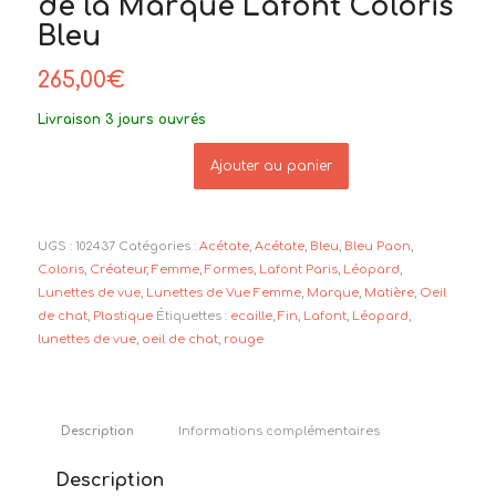
de la Marque Lafont Coloris
Bleu
265,00
€
Livraison 3 jours ouvrés
Ajouter au panier
UGS :
102437
Catégories :
Acétate
,
Acétate
,
Bleu
,
Bleu Paon
,
Coloris
,
Créateur
,
Femme
,
Formes
,
Lafont Paris
,
Léopard
,
Lunettes de vue
,
Lunettes de Vue Femme
,
Marque
,
Matière
,
Oeil
de chat
,
Plastique
Étiquettes :
ecaille
,
Fin
,
Lafont
,
Léopard
,
lunettes de vue
,
oeil de chat
,
rouge
Description
Informations complémentaires
Description