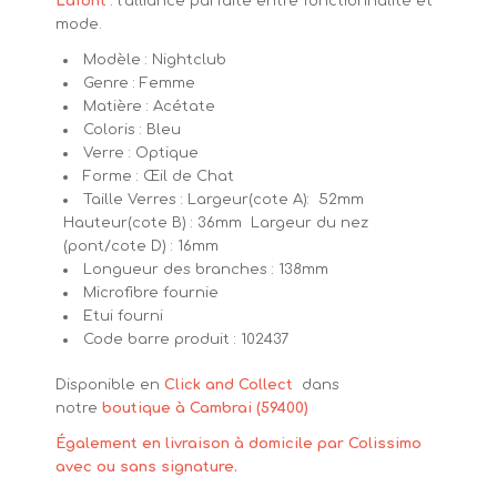
Lafont
: l’alliance parfaite entre fonctionnalité et
mode.
Modèle : Nightclub
Genre : Femme
Matière : Acétate
Coloris : Bleu
Verre : Optique
Forme : Œil de Chat
Taille Verres : Largeur(cote A): 52mm
Hauteur(cote B) : 36mm Largeur du nez
(pont/cote D) : 16mm
Longueur des branches : 138mm
Microfibre fournie
Etui fourni
Code barre produit : 102437
Disponible en
Click and Collect
dans
notre
boutique à Cambrai (59400)
Également en livraison à domicile par Colissimo
avec ou sans signature.