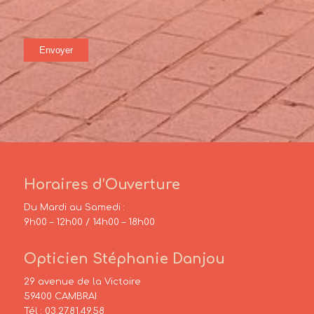
Horaires d’Ouverture
Du Mardi au Samedi :
9h00 – 12h00 / 14h00 – 18h00
Opticien Stéphanie Danjou
29 avenue de la Victoire
59400 CAMBRAI
Tél :
03.27.81.49.58