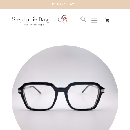
Tél:
03.27.81.49.58