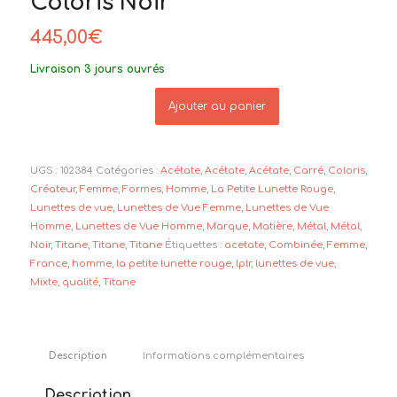
Coloris Noir
445,00
€
Livraison 3 jours ouvrés
Ajouter au panier
UGS :
102384
Catégories :
Acétate
,
Acétate
,
Acétate
,
Carré
,
Coloris
,
Créateur
,
Femme
,
Formes
,
Homme
,
La Petite Lunette Rouge
,
Lunettes de vue
,
Lunettes de Vue Femme
,
Lunettes de Vue
Homme
,
Lunettes de Vue Homme
,
Marque
,
Matière
,
Métal
,
Métal
,
Noir
,
Titane
,
Titane
,
Titane
Étiquettes :
acetate
,
Combinée
,
Femme
,
France
,
homme
,
la petite lunette rouge
,
lplr
,
lunettes de vue
,
Mixte
,
qualité
,
Titane
Description
Informations complémentaires
Description