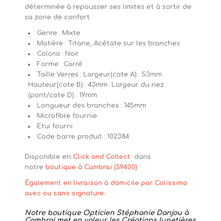
déterminée à repousser ses limites et à sortir de
sa zone de confort.
Genre : Mixte
Matière : Titane, Acétate sur les branches
Coloris : Noir
Forme : Carré
Taille Verres : Largeur(cote A): 53mm
Hauteur(cote B) : 43mm Largeur du nez
(pont/cote D) : 19mm
Longueur des branches : 145mm
Microfibre fournie
Etui fourni
Code barre produit : 102384
Disponible en
Click and Collect
dans
notre
boutique à Cambrai (59400)
Également en livraison à domicile par Colissimo
avec ou sans signature.
Notre boutique Opticien Stéphanie Danjou à
Cambrai met en valeur les Créations lunetières