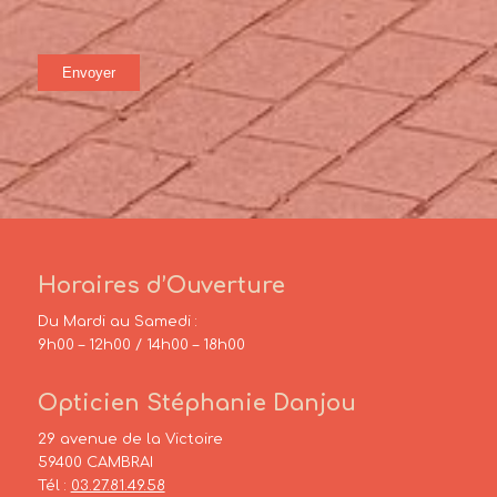
Horaires d’Ouverture
Du Mardi au Samedi :
9h00 – 12h00 / 14h00 – 18h00
Opticien Stéphanie Danjou
29 avenue de la Victoire
59400 CAMBRAI
Tél :
03.27.81.49.58