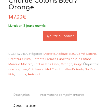
Charlie Coloris Bleu /
Orange
147,00
€
Livraison 3 jours ouvrés
Ajouter au panier
UGS :
102246
Catégories :
Acétate
,
Acétate
,
Bleu
,
Carré
,
Coloris
,
Créateur
,
Cristal
,
Enfants
,
Formes
,
Lunettes de Vue Enfant
,
Marque
,
Matière
,
Not For Kids
,
Opal
,
Orange
,
Rouge
Étiquettes :
acetate
,
bleu
,
Créateur
,
cristal
,
Flex
,
Lunettes Enfants
,
Not For
Kids
,
orange
,
Résistant
Description
Informations complémentaires
Description