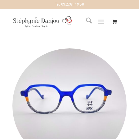
Tél:
03.27.81.49.58