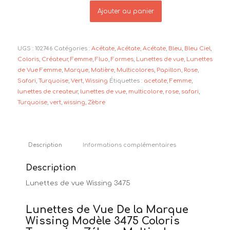
Ajouter au panier
UGS :
102746
Catégories :
Acétate
,
Acétate
,
Acétate
,
Bleu
,
Bleu Ciel
,
Coloris
,
Créateur
,
Femme
,
Fluo
,
Formes
,
Lunettes de vue
,
Lunettes
de Vue Femme
,
Marque
,
Matière
,
Multicolores
,
Papillon
,
Rose
,
Safari
,
Turquoise
,
Vert
,
Wissing
Étiquettes :
acetate
,
Femme
,
lunettes de createur
,
lunettes de vue
,
multicolore
,
rose
,
safari
,
Turquoise
,
vert
,
wissing
,
Zèbre
Description
Informations complémentaires
Description
Lunettes de vue Wissing 3475
Lunettes de Vue De la Marque
Wissing Modèle 3475 Coloris