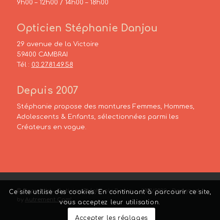
9h00 – 12h00 / 14h00 – 18h00
Opticien Stéphanie Danjou
29 avenue de la Victoire
59400 CAMBRAI
Tél :
03.27.81.49.58
Depuis 2007
Stéphanie propose des montures Femmes, Hommes,
Adolescents & Enfants, sélectionnées parmi les
Créateurs en vogue.
© Copyright – Opticien Stéphanie Danjou – 2007/2022 – Designed
Ce site utilise des cookies. En continuant à parcourir ce site,
by
Autrement Com’
vous acceptez leur utilisation.
Accepter les réglages