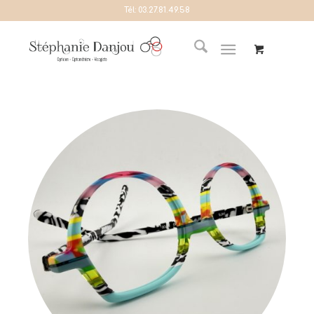
Tél:
03.27.81.49.58