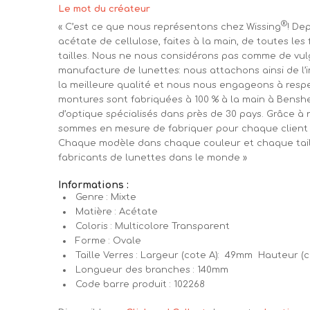
Le mot du créateur
®
« C’est ce que nous représentons chez Wissing
! De
acétate de cellulose, faites à la main, de toutes les
tailles. Nous ne nous considérons pas comme de vul
manufacture de lunettes: nous attachons ainsi de l’im
la meilleure qualité et nous nous engageons à respec
montures sont fabriquées à 100 % à la main à Bensh
d’optique spécialisés dans près de 30 pays. Grâce à n
sommes en mesure de fabriquer pour chaque client l
Chaque modèle dans chaque couleur et chaque taill
fabricants de lunettes dans le monde »
Informations :
Genre : Mixte
Matière : Acétate
Coloris : Multicolore Transparent
Forme : Ovale
Taille Verres : Largeur (cote A): 49mm Hauteur (
Longueur des branches : 140mm
Code barre produit : 102268