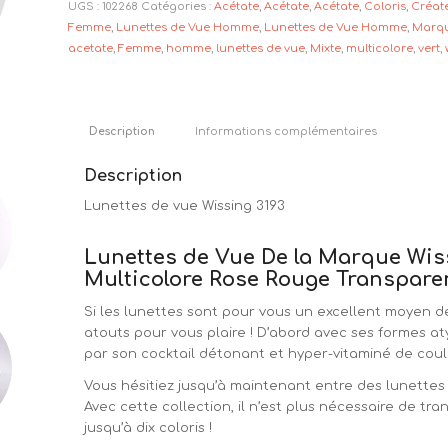
UGS :
102268
Catégories :
Acétate
,
Acétate
,
Acétate
,
Coloris
,
Créat
Femme
,
Lunettes de Vue Homme
,
Lunettes de Vue Homme
,
Marq
acetate
,
Femme
,
homme
,
lunettes de vue
,
Mixte
,
multicolore
,
vert
,
Description
Informations complémentaires
Description
Lunettes de vue Wissing 3193
Lunettes de Vue De la Marque Wis
Multicolore Rose Rouge Transpare
Si les lunettes sont pour vous un excellent moyen de
atouts pour vous plaire ! D’abord avec ses formes a
par son cocktail détonant et hyper-vitaminé de coul
Vous hésitiez jusqu’à maintenant entre des lunettes
Avec cette collection, il n’est plus nécessaire de 
jusqu’à dix coloris !