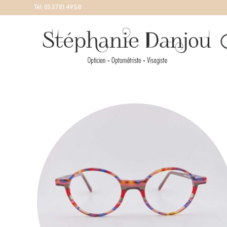
Tél:
03.27.81.49.58