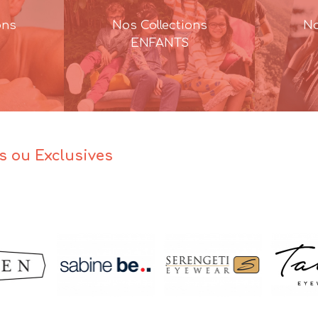
ons
Nos Collections
No
ENFANTS
es ou Exclusives