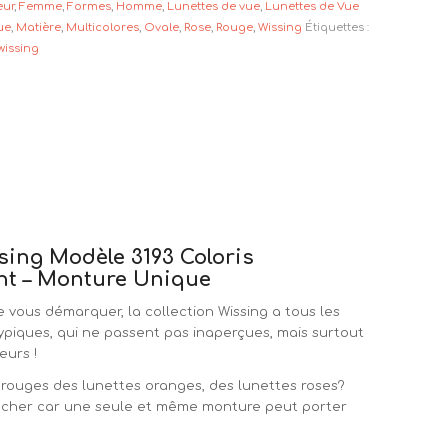
eur
,
Femme
,
Formes
,
Homme
,
Lunettes de vue
,
Lunettes de Vue
ue
,
Matière
,
Multicolores
,
Ovale
,
Rose
,
Rouge
,
Wissing
Étiquettes :
wissing
sing Modèle 3193 Coloris
nt – Monture Unique
 vous démarquer, la collection Wissing a tous les
typiques, qui ne passent pas inaperçues, mais surtout
eurs !
 rouges des lunettes oranges, des lunettes roses?
trancher car une seule et même monture peut porter