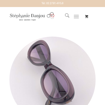
Tél:
03.27.81.49.58