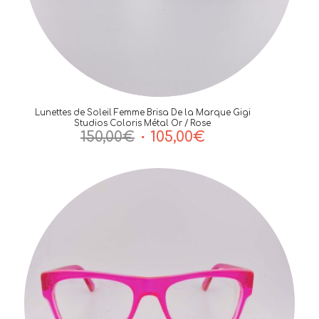
Lunettes de Soleil Femme Brisa De la Marque Gigi
Studios Coloris Métal Or / Rose
Le
Le
150,00
€
105,00
€
prix
prix
initial
actuel
était :
est :
150,00€.
105,00€.