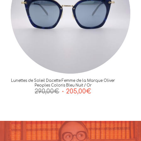
Lunettes de Soleil Dacette Femme de la Marque Oliver
Peoples Coloris Bleu Nuit / Or
Le
Le
290,00
€
205,00
€
prix
prix
initial
actuel
était :
est :
290,00€.
205,00€.