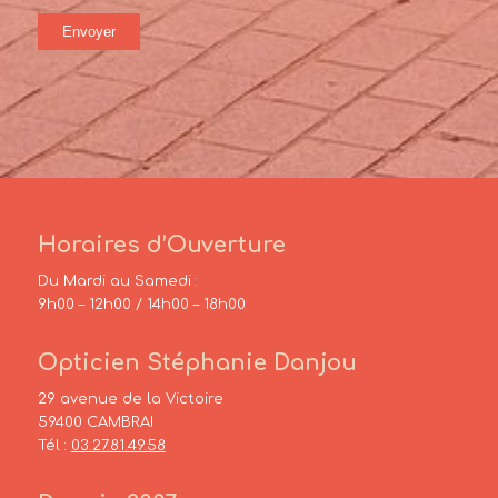
Horaires d’Ouverture
Du Mardi au Samedi :
9h00 – 12h00 / 14h00 – 18h00
Opticien Stéphanie Danjou
29 avenue de la Victoire
59400 CAMBRAI
Tél :
03.27.81.49.58