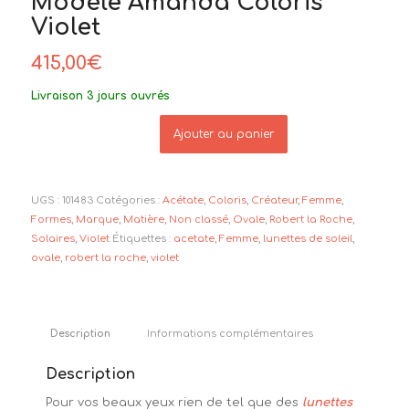
Modèle Amanda Coloris
Violet
415,00
€
Livraison 3 jours ouvrés
Ajouter au panier
UGS :
101483
Catégories :
Acétate
,
Coloris
,
Créateur
,
Femme
,
Formes
,
Marque
,
Matière
,
Non classé
,
Ovale
,
Robert la Roche
,
Solaires
,
Violet
Étiquettes :
acetate
,
Femme
,
lunettes de soleil
,
ovale
,
robert la roche
,
violet
Description
Informations complémentaires
Description
Pour vos beaux yeux rien de tel que des
lunettes