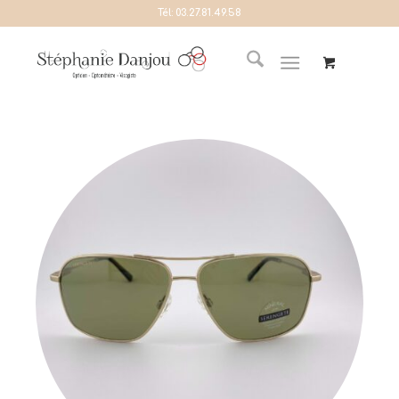
Tél:
03.27.81.49.58