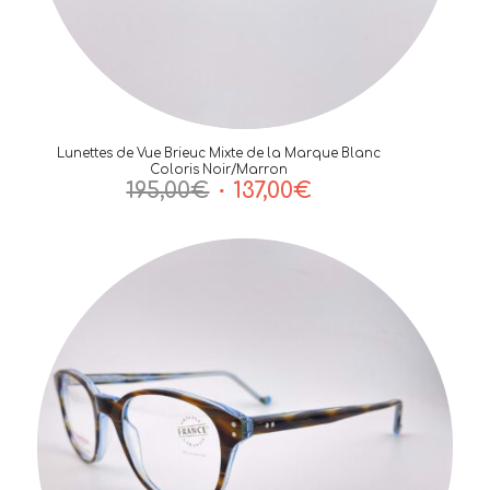
Lunettes de Vue Brieuc Mixte de la Marque Blanc
Coloris Noir/Marron
Le
Le
195,00
€
137,00
€
prix
prix
initial
actuel
était :
est :
195,00€.
137,00€.