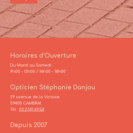
Horaires d’Ouverture
Du Mardi au Samedi :
9h00 – 12h00 / 14h00 – 18h00
Opticien Stéphanie Danjou
29 avenue de la Victoire
59400 CAMBRAI
Tél :
03.27.81.49.58
Depuis 2007