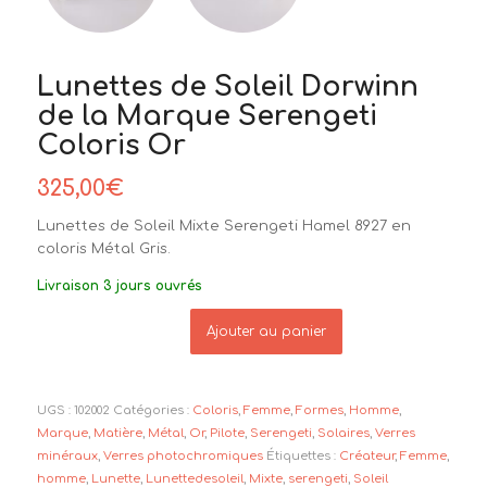
Lunettes de Soleil Dorwinn
de la Marque Serengeti
Coloris Or
325,00
€
Lunettes de Soleil Mixte Serengeti Hamel 8927 en
coloris Métal Gris.
Livraison 3 jours ouvrés
Ajouter au panier
UGS :
102002
Catégories :
Coloris
,
Femme
,
Formes
,
Homme
,
Marque
,
Matière
,
Métal
,
Or
,
Pilote
,
Serengeti
,
Solaires
,
Verres
minéraux
,
Verres photochromiques
Étiquettes :
Créateur
,
Femme
,
homme
,
Lunette
,
Lunettedesoleil
,
Mixte
,
serengeti
,
Soleil