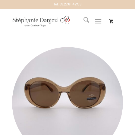
Tél:
03.27.81.49.58