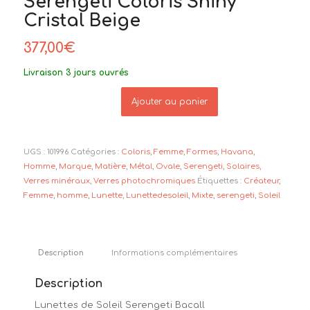
Serengeti Coloris Shiny
Cristal Beige
377,00
€
Livraison 3 jours ouvrés
Ajouter au panier
UGS :
101996
Catégories :
Coloris
,
Femme
,
Formes
,
Havana
,
Homme
,
Marque
,
Matière
,
Métal
,
Ovale
,
Serengeti
,
Solaires
,
Verres minéraux
,
Verres photochromiques
Étiquettes :
Créateur
,
Femme
,
homme
,
Lunette
,
Lunettedesoleil
,
Mixte
,
serengeti
,
Soleil
Description
Informations complémentaires
Description
Lunettes de Soleil Serengeti Bacall