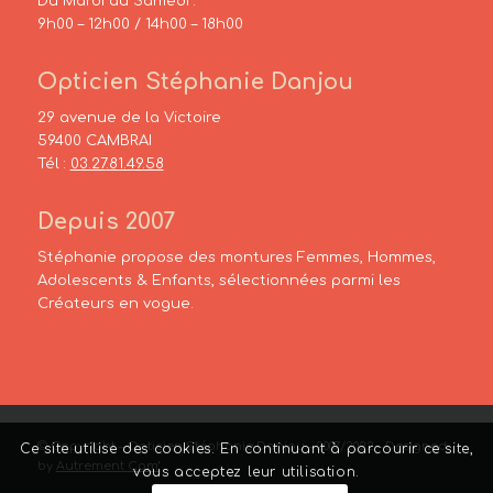
Du Mardi au Samedi :
9h00 – 12h00 / 14h00 – 18h00
Opticien Stéphanie Danjou
29 avenue de la Victoire
59400 CAMBRAI
Tél :
03.27.81.49.58
Depuis 2007
Stéphanie propose des montures Femmes, Hommes,
Adolescents & Enfants, sélectionnées parmi les
Créateurs en vogue.
© Copyright – Opticien Stéphanie Danjou – 2007/2022 – Designed
Ce site utilise des cookies. En continuant à parcourir ce site,
by
Autrement Com’
vous acceptez leur utilisation.