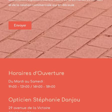
et de la relation commerciale qui en découle.
Horaires d’Ouverture
Du Mardi au Samedi :
9h00 – 12h00 / 14h00 – 18h00
Opticien Stéphanie Danjou
29 avenue de la Victoire