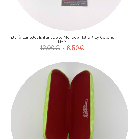
Etui à Lunettes Enfant De la Marque Hello Kitty Coloris
Noir
Le
Le
12,00
€
8,50
€
prix
prix
initial
actuel
était :
est :
12,00€.
8,50€.