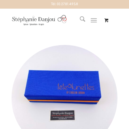
Tél:
03.27.81.49.58