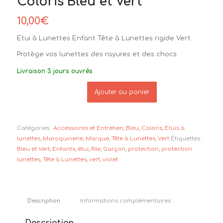
Coloris Bleu et Vert
10,00
€
Etui à Lunettes Enfant Tête à Lunettes rigide Vert.
Protège vos lunettes des rayures et des chocs.
Livraison 3 jours ouvrés
Ajouter au panier
Catégories :
Accessoires et Entretien
,
Bleu
,
Coloris
,
Etuis à
lunettes
,
Maroquinerie
,
Marque
,
Tête à Lunettes
,
Vert
Étiquettes :
Bleu et Vert
,
Enfants
,
étui
,
fille
,
Garçon
,
protection
,
protection
lunettes
,
Tête à Lunettes
,
vert
,
violet
Description
Informations complémentaires