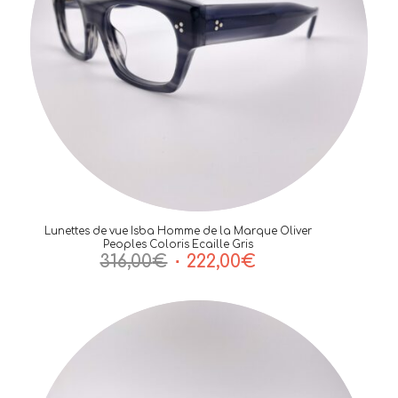
Lunettes de vue Isba Homme de la Marque Oliver
Peoples Coloris Ecaille Gris
Le
Le
316,00
€
222,00
€
prix
prix
initial
actuel
était :
est :
316,00€.
222,00€.