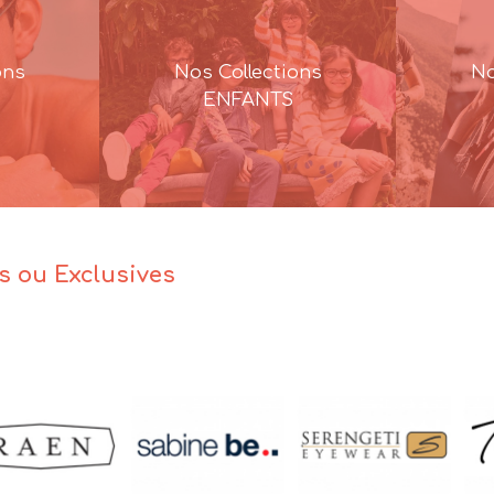
ons
Nos Collections
No
ENFANTS
es ou Exclusives