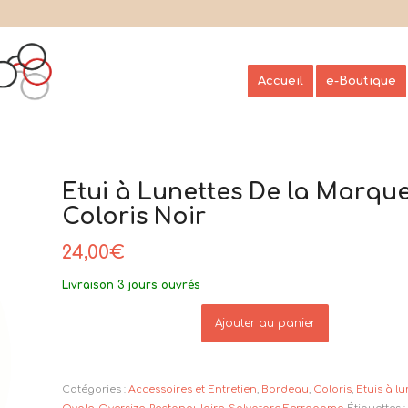
Accueil
e-Boutique
Etui à Lunettes De la Marq
Coloris Noir
24,00
€
Livraison 3 jours ouvrés
Ajouter au panier
Catégories :
Accessoires et Entretien
,
Bordeau
,
Coloris
,
Etuis à lu