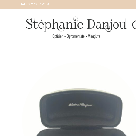
Tél:
03.27.81.49.58