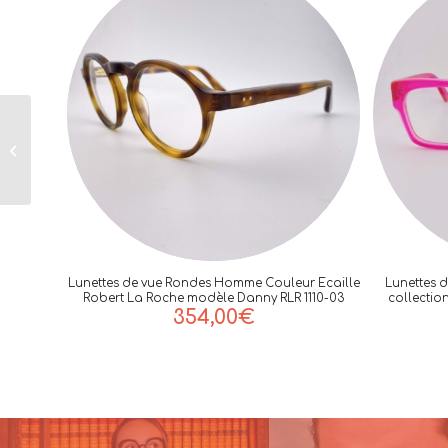
Etui à Lunettes De
la Marque Charriol
Coloris Bordeau
Lunettes de vue Rondes Homme Couleur Ecaille
Lunettes 
Robert La Roche modèle Danny RLR 1110-03
collectio
354,00
€