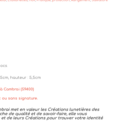
:
étui
,
Etuilunettes
,
noir
,
Pratique
,
protection
,
Rangement
,
Salvatore
hocs.
5,5cm, hauteur : 5,5cm
 à Cambrai (59400)
c ou sans signature.
rai met en valeur les Créations lunetières des
he de qualité et de savoir-faire, elle vous
et de leurs Créations pour trouver votre identité