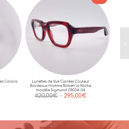
es Coloris
Lunettes de Vue Carrées Couleur
Bordeaux Homme Robert la Roche
modèle Sigmund CR004-04
Le
Le
420,00
€
295,00
€
prix
prix
initial
actuel
était :
est :
420,00€.
295,00€.