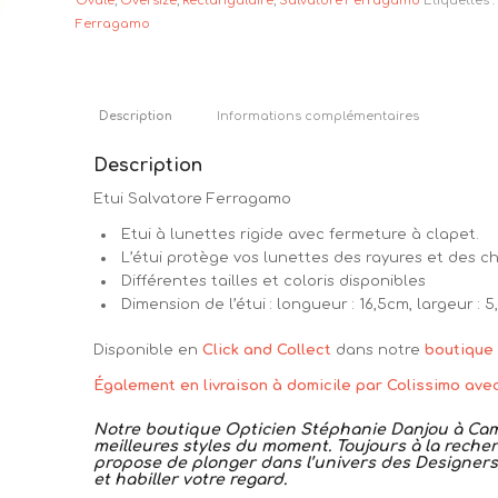
Ovale
,
Oversize
,
Rectangulaire
,
Salvatore Ferragamo
Étiquettes 
Ferragamo
Description
Informations complémentaires
Description
Etui Salvatore Ferragamo
Etui à lunettes rigide avec fermeture à clapet.
L’étui protège vos lunettes des rayures et des c
Différentes tailles et coloris disponibles
Dimension de l’étui : longueur : 16,5cm, largeur : 
Disponible en
Click and Collect
dans notre
boutique
Également en livraison à domicile par Colissimo ave
Notre boutique Opticien Stéphanie Danjou à Camb
meilleures styles du moment. Toujours à la recherc
propose de plonger dans l’univers des Designers 
et habiller votre regard.