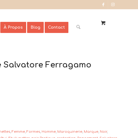
À Propos
Blog
Contact
ue Salvatore Ferragamo
nettes
,
Femme
,
Formes
,
Homme
,
Maroquinerie
,
Marque
,
Noir
,