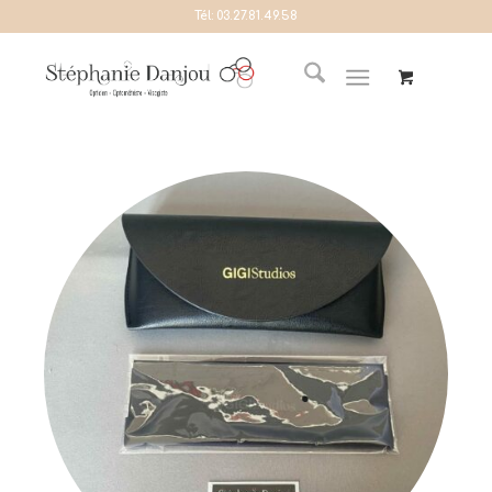
Tél:
03.27.81.49.58