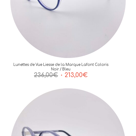
Lunettes de Vue Liesse de la Marque Lafont Coloris
Noir / Bleu
Le
Le
236,00
€
213,00
€
prix
prix
initial
actuel
était :
est :
236,00€.
213,00€.