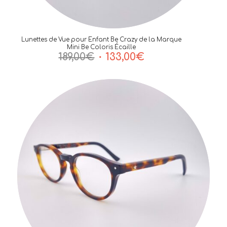
Lunettes de Vue pour Enfant Be Crazy de la Marque
Mini Be Coloris Écaille
Le
Le
189,00
€
133,00
€
prix
prix
initial
actuel
était :
est :
189,00€.
133,00€.