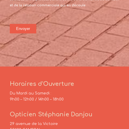
et de la relation commerciale qui en découle.
Horaires d’Ouverture
Du Mardi au Samedi :
9h00 – 12h00 / 14h00 – 18h00
Opticien Stéphanie Danjou
29 avenue de la Victoire