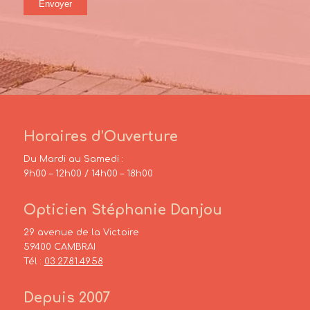
Horaires d’Ouverture
Du Mardi au Samedi :
9h00 – 12h00 / 14h00 – 18h00
Opticien Stéphanie Danjou
29 avenue de la Victoire
59400 CAMBRAI
Tél :
03.27.81.49.58
Depuis 2007