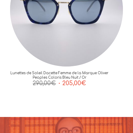
Lunettes de Soleil Dacette Femme de la Marque Oliver
Peoples Coloris Bleu Nuit / Or
Le
Le
290,00
€
205,00
€
prix
prix
initial
actuel
était :
est :
290,00€.
205,00€.