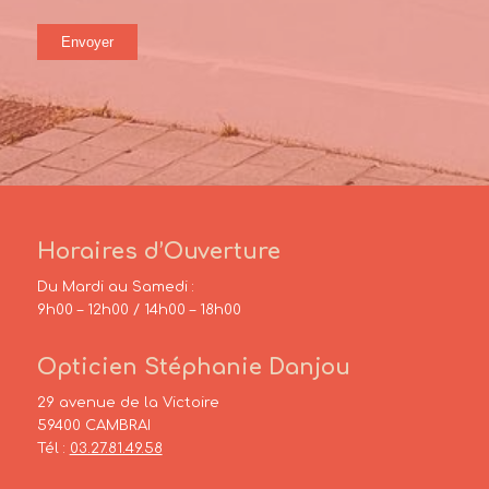
Horaires d’Ouverture
Du Mardi au Samedi :
9h00 – 12h00 / 14h00 – 18h00
Opticien Stéphanie Danjou
29 avenue de la Victoire
59400 CAMBRAI
Tél :
03.27.81.49.58