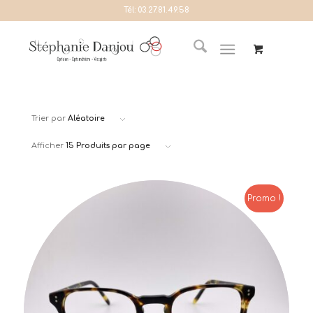
Tél:
03.27.81.49.58
Trier par
Aléatoire
Afficher
15 Produits par page
Promo !