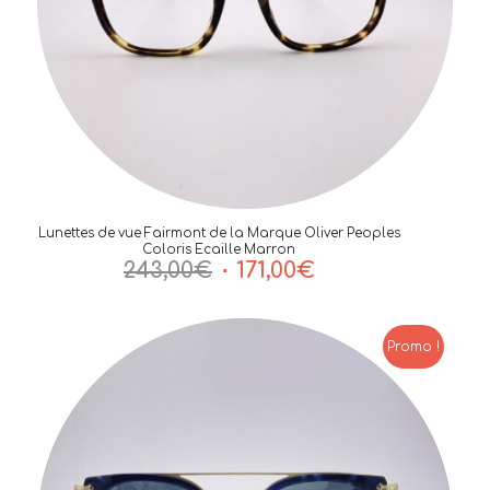
Lunettes de vue Fairmont de la Marque Oliver Peoples
Coloris Ecaille Marron
Le
Le
243,00
€
171,00
€
prix
prix
initial
actuel
était :
est :
Promo !
243,00€.
171,00€.