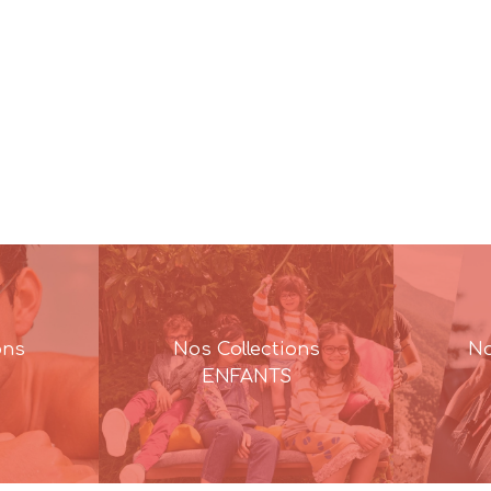
ons
Nos Collections
No
ENFANTS