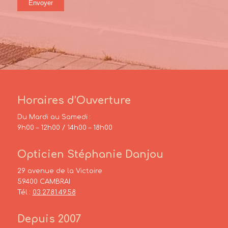
Horaires d’Ouverture
Du Mardi au Samedi :
9h00 – 12h00 / 14h00 – 18h00
Opticien Stéphanie Danjou
29 avenue de la Victoire
59400 CAMBRAI
Tél :
03.27.81.49.58
Depuis 2007