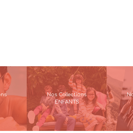
ons
Nos Collections
No
ENFANTS