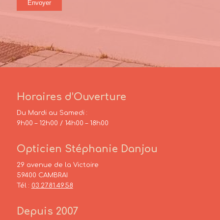
Horaires d’Ouverture
Du Mardi au Samedi :
9h00 – 12h00 / 14h00 – 18h00
Opticien Stéphanie Danjou
29 avenue de la Victoire
59400 CAMBRAI
Tél :
03.27.81.49.58
Depuis 2007