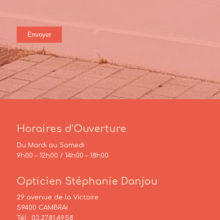
Horaires d’Ouverture
Du Mardi au Samedi :
9h00 – 12h00 / 14h00 – 18h00
Opticien Stéphanie Danjou
29 avenue de la Victoire
59400 CAMBRAI
Tél :
03.27.81.49.58