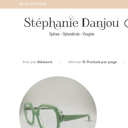
Tél:
03.27.81.49.58
Trier par
Aléatoire
Afficher
15 Produits par page