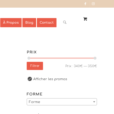
À Propos
Blog
Contact
PRIX
Filtrer
Prix :
340€
—
350€
Afficher les promos
FORME
Forme