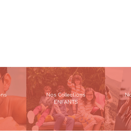
ons
Nos Collections
No
ENFANTS