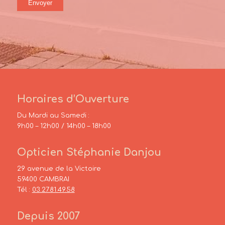
Horaires d’Ouverture
Du Mardi au Samedi :
9h00 – 12h00 / 14h00 – 18h00
Opticien Stéphanie Danjou
29 avenue de la Victoire
59400 CAMBRAI
Tél :
03.27.81.49.58
Depuis 2007