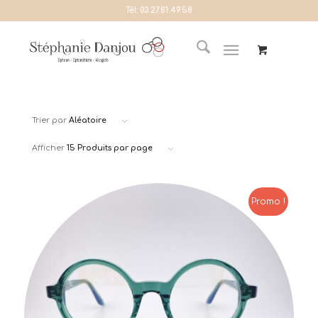
Tél:
03.27.81.49.58
Trier par
Aléatoire
Afficher
15 Produits par page
Promo !