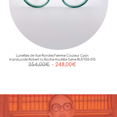
Lunettes de Vue Rondes Femme Couleur Cyan
translucide Robert la Roche modèle Gene RLR 1133-013
Le
Le
354,00
€
248,00
€
prix
prix
initial
actuel
était :
est :
354,00€.
248,00€.