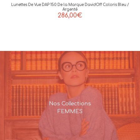
Lunettes De Vue DAP 150 De la Marque DavidOff Coloris Bleu /
Argenté
286,00
€
Nos Collections
FEMMES