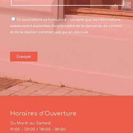
En soumettant ce formulaire, j’accepte que les informations
saisies soient exploitées dans le cadre de la demande de contact
et de la relation commerciale qui en découle.
Horaires d’Ouverture
Du Mardi au Samedi :
9h00 – 12h00 / 14h00 – 18h00