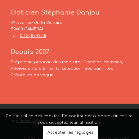
Opticien Stéphanie Danjou
29 avenue de la Victoire
59400 CAMBRAI
Tél :
03.27.81.49.58
Depuis 2007
Stéphanie propose des montures Femmes, Hommes,
Adolescents & Enfants, sélectionnées parmi les
Créateurs en vogue.
© Copyright – Opticien Stéphanie Danjou – 2007/2022 – Designed
Ce site utilise des cookies. En continuant à parcourir ce site,
by
Autrement Com’
vous acceptez leur utilisation.
Accepter les réglages
Mentions Légales
–
Liens
–
Conditions Générales de Vente